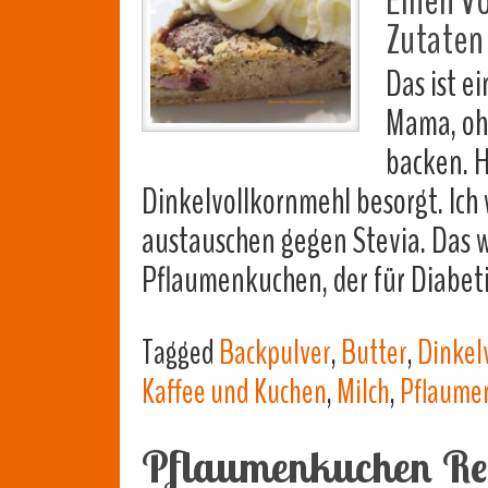
Einen Vo
Zutaten 
Das ist e
Mama, oh
backen. H
Dinkelvollkornmehl besorgt. Ich 
austauschen gegen Stevia. Das wi
Pflaumenkuchen, der für Diabet
Tagged
Backpulver
,
Butter
,
Dinkel
Kaffee und Kuchen
,
Milch
,
Pflaume
Pflaumenkuchen Re