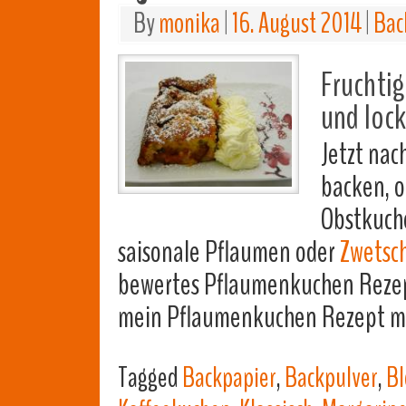
By
monika
|
16. August 2014
|
Bac
Fruchtig
und lock
Jetzt na
backen, o
Obstkuche
saisonale Pflaumen oder
Zwetsc
bewertes Pflaumenkuchen Rezept
mein Pflaumenkuchen Rezept mit
Tagged
Backpapier
,
Backpulver
,
Bl