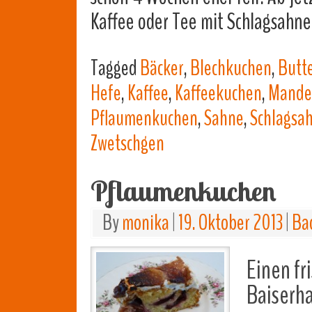
Kaffee oder Tee mit Schlagsahn
Tagged
Bäcker
,
Blechkuchen
,
Butt
Hefe
,
Kaffee
,
Kaffeekuchen
,
Mandel
Pflaumenkuchen
,
Sahne
,
Schlagsa
Zwetschgen
Pflaumenkuchen
By
monika
|
19. Oktober 2013
|
Ba
Einen fr
Baiserh