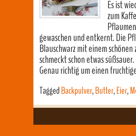
Es ist wi
zum Kaff
Pflaumen
gewaschen und entkernt. Die Pf
Blauschwarz mit einem schönen z
schmeckt schon etwas süßsauer.
Genau richtig um einen frucht
Tagged
Backpulver
,
Butter
,
Eier
,
M