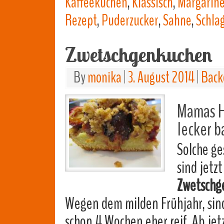
Kaffeekuchen
,
Klassisch
,
Margarin
Rezept
,
Puderzucker
,
Sahne
,
Schla
Zwetschgenkuchen
By
monika
|
3. August 2014
|
Back
Mamas H
lecker 
Solche g
sind jetz
Zwetschg
Wegen dem milden Frühjahr, sind 
schon 4 Wochen eher reif. Ab je