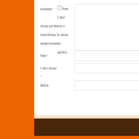
Name,
Kommentar
*
E-Mail-
Adresse und Website in
diesem Browser für meinen
nächsten Kommentar
speichern.
Name
*
E-Mail-Adresse
*
Website