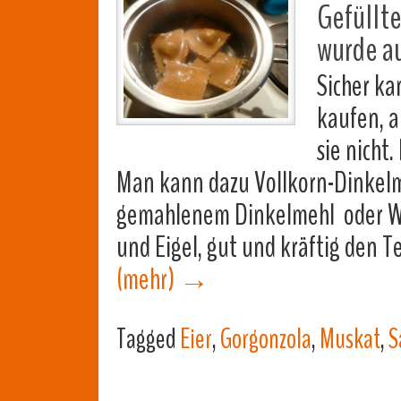
Gefüllte
wurde a
Sicher k
kaufen, a
sie nicht
Man kann dazu Vollkorn-Dinkelm
gemahlenem Dinkelmehl oder We
und Eigel, gut und kräftig den 
(mehr)
→
Tagged
Eier
,
Gorgonzola
,
Muskat
,
S