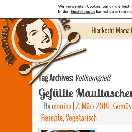
Wir verwenden Cookies, um dir die bestm
In den
Einstellungen
kannst du erfahren,
Hier kocht Mama l
Tag Archives:
Vollkorngrieß
Gefüllte Maultasche
By
monika
|
2. März 2014
|
Gemüse
Rezepte
,
Vegetarisch