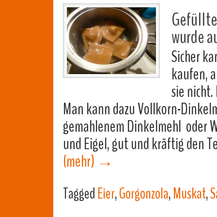
Gefüllte
wurde a
Sicher k
kaufen, a
sie nicht
Man kann dazu Vollkorn-Dinkelm
gemahlenem Dinkelmehl oder We
und Eigel, gut und kräftig den 
(mehr)
→
Tagged
Eier
,
Gorgonzola
,
Muskat
,
S