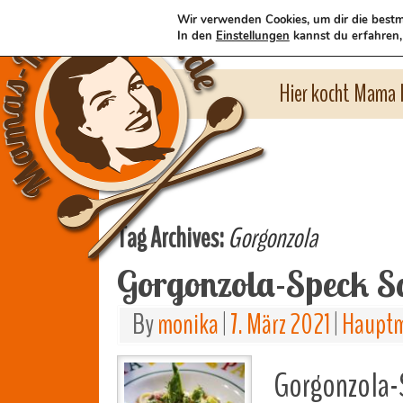
Wir verwenden Cookies, um dir die bestm
In den
Einstellungen
kannst du erfahren,
Hier kocht Mama l
Tag Archives:
Gorgonzola
Gorgonzola-Speck S
By
monika
|
7. März 2021
|
Hauptm
Gorgonzola-