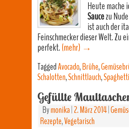
Heute mache i
Sauce
zu Nudel
ist auch der it
Feinschmecker dieser Welt. Zu e
perfekt.
(mehr)
→
Tagged
Avocado
,
Brühe
,
Gemüsebr
Schalotten
,
Schnittlauch
,
Spaghett
Gefüllte Maultasche
By
monika
|
2. März 2014
|
Gemüse
Rezepte
,
Vegetarisch