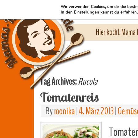
Wir verwenden Cookies, um dir die bestm
In den
Einstellungen
kannst du erfahren,
Hier kocht Mama l
Tag Archives:
Rucola
Tomatenreis
By
monika
|
4. März 2013
|
Gemüse
Tomatenr