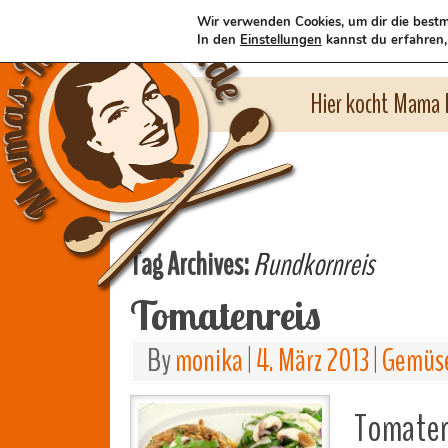
Wir verwenden Cookies, um dir die bestm
In den
Einstellungen
kannst du erfahren,
Hier kocht Mama l
Tag Archives:
Rundkornreis
Tomatenreis
By
monika
|
4. März 2013
|
Gemüse
Tomatenr