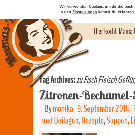
Wir verwenden Cookies, um dir die bestm
In den
Einstellungen
kannst du erfahren,
Hier kocht Mama l
Tag Archives:
zu Fisch Fleisch Gefl
Zitronen-Bechamel-
By
monika
|
9. September 2014
|
und Beilagen
,
Rezepte
,
Suppen, E