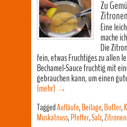
Zu Gemüs
Zitrone
Eine leic
mache ich
Die Zitro
fein, etwas Fruchtiges zu allen le
Bechamel-Sauce fruchtig mit eine
gebrauchen kann, um einen gute
(mehr)
→
Tagged
Aufläufe
,
Beilage
,
Butter
,
K
Muskatnuss
,
Pfeffer
,
Salz
,
Zitronen