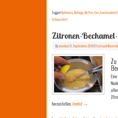
Tagged
Apfelmus
,
Beilage
,
Butter
,
Eier
,
hautmahlzeit
Schwarzbrot
Zitronen-Bechamel
By
monika
|
9. September 2014
|
Fisch und Meeresf
Zu 
Bec
Eine
Nude
alle
Zitr
herzustellen.
(mehr)
→