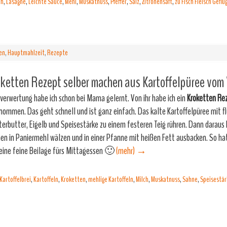
ch
,
Lasagne
,
Leichte Sauce
,
Mehl
,
Muskatnuss
,
Pfeffer
,
Salz
,
Zitronensaft
,
zu Fisch Fleisch Gefl
en
,
Hauptmahlzeit
,
Rezepte
ketten Rezept selber machen aus Kartoffelpüree vom
verwertung habe ich schon bei Mama gelernt. Von ihr habe ich ein
Kroketten Re
nommen. Das geht schnell und ist ganz einfach. Das kalte Kartoffelpüree mit fl
terbutter, Eigelb und Speisestärke zu einem festeren Teig rühren. Dann daraus
en in Paniermehl wälzen und in einer Pfanne mit heißen Fett ausbacken. So ha
eine feine Beilage fürs Mittagessen 🙂
(mehr)
→
Kartoffelbrei
,
Kartoffeln
,
Kroketten
,
mehlige Kartoffeln
,
Milch
,
Muskatnuss
,
Sahne
,
Speisestär