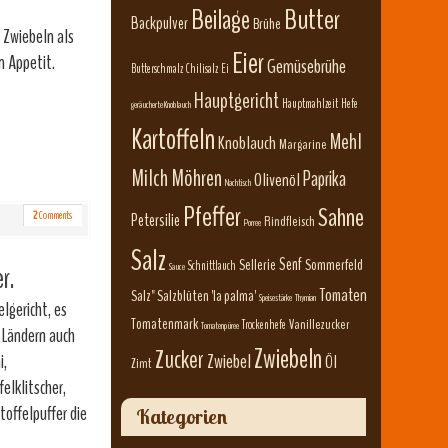
Beilage
Butter
Backpulver
Brühe
 Zwiebeln als
Eier
n Appetit.
Gemüsebrühe
Butterschmalz
Chilisalz
Ei
Hauptgericht
Hauptmahlzeit
Hefe
geräucherte Knoblauch
Kartoffeln
Mehl
Knoblauch
Margarine
Milch
Möhren
Paprika
Olivenöl
Nachtisch
Pfeffer
Sahne
2
Comments
Petersilie
Rindfleisch
Porree
Salz
Senf
Sellerie
Sommerfeld
Schnittlauch
r.
Sauce
Tomaten
Salz" Salzblüten 'la palma'
Speisestärke
Thymian
elgericht, es
Tomatenmark
Vanillezucker
Trockenhefe
Tomatenpüree
n Ländern auch
Zwiebeln
Zucker
i,
Zwiebel
Öl
Zimt
elklitscher,
toffelpuffer die
Kategorien