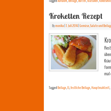
Tagged
Aufläufe
,
Beilage
,
Butter
,
Klassiker
,
Kokosmil
Kroketten Rezept
By
monika
|
7. Juli 2014
|
Gemüse,Salate und Beilag
Kro
Rest
über
Kräu
form
mal 
Tagged
Beilage
,
Ei
,
festliche Beilage
,
Hauptmahlzeit
,