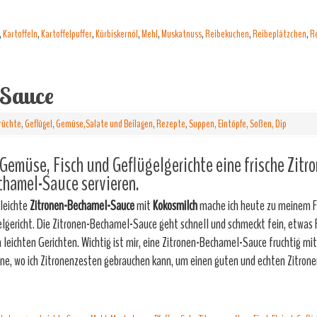
,
Kartoffeln
,
Kartoffelpuffer
,
Kürbiskernöl
,
Mehl
,
Muskatnuss
,
Reibekuchen
,
Reibeplätzchen
,
R
-Sauce
rüchte
,
Geflügel
,
Gemüse,Salate und Beilagen
,
Rezepte
,
Suppen, Eintöpfe, Soßen, Dip
Gemüse, Fisch und Geflügelgerichte eine frische Zitr
hamel-Sauce servieren.
 leichte
Zitronen-Bechamel-Sauce
mit
Kokosmilch
mache ich heute zu meinem F
lgericht. Die Zitronen-Bechamel-Sauce geht schnell und schmeckt fein, etwas 
n leichten Gerichten. Wichtig ist mir, eine Zitronen-Bechamel-Sauce fruchtig mit
one, wo ich Zitronenzesten gebrauchen kann, um einen guten und echten Zitro