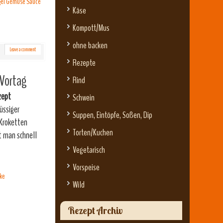
ügel Gemüse Sauce
Käse
Kompott/Mus
ohne backen
Leave a comment
Rezepte
 Vortag
Rind
zept
Schwein
üssiger
Suppen, Eintöpfe, Soßen, Dip
 Kroketten
Torten/Kuchen
t man schnell
Vegetarisch
Vorspeise
ke
Wild
Rezept Archiv