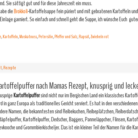
nd. Sie sättigt gut und für diese Jahreszeit ein muss.
habe die
Brokkoli
-Kartoffelsuppe fein püriert und mit gebratenen Kartoffeln und
 Einlage garniert. So einfach und schnell geht die Suppe, ich wünsche Euch gute
e
,
Kartoffeln
,
Muskatnuss
,
Petersilie
,
Pfeffer und Salz
,
Rapsöl
,
Zwiebeln rot
it
,
Rezepte
artoffelpuffer nach Mamas Rezept, knusprig und lecke
usprige
Kartoffelpuffer
sind nicht nur im Bergischen Land ein klassisches Kartoff
rd in ganz Europa als traditionelles Gericht serviert. Es hat in den verschiedene
dere Namen, die bekanntesten sind Reibekuchen, Reibeplätzchen, Reiberdatsch
däpfelpuffer, Kartoffelpuffer, Dedscher, Baggers, Panneläppcher, Flinsen, Kartoff
evkooche und Grommbierkischeljer. Das ist ein kleiner Teil der Namen für die Kar