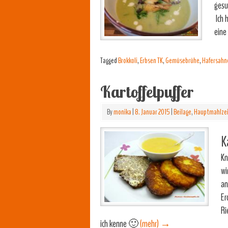
gesu
Ich 
eine
Tagged
Brokkoli
,
Erbsen TK
,
Gemüsebrühe
,
Hafersahn
Kartoffelpuffer
By
monika
|
8. Januar 2015
|
Beilage
,
Hauptmahlze
K
Kn
wi
an
Er
Ri
ich kenne 🙂
(mehr)
→