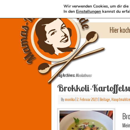
Wir verwenden Cookies, um dir die 
In den
Einstellungen
kannst du erfa
Hier koc
Tag Archives:
Muskatnuss
Brokkoli-Kartoffels
By
monika
|
2. Februar 2023
|
Beilage
,
Hauptmahlze
Bro
Mei