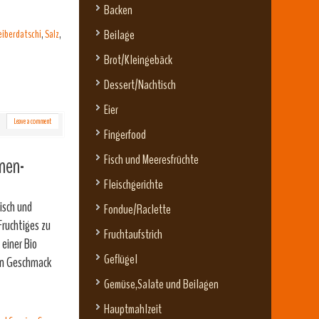
Backen
eiberdatschi
,
Salz
,
Beilage
Brot/Kleingebäck
Dessert/Nachtisch
Eier
Leave a comment
Fingerfood
Fisch und Meeresfrüchte
onen-
Fleischgerichte
isch und
Fondue/Raclette
Fruchtiges zu
Fruchtaufstrich
 einer Bio
Geflügel
nen Geschmack
Gemüse,Salate und Beilagen
Hauptmahlzeit