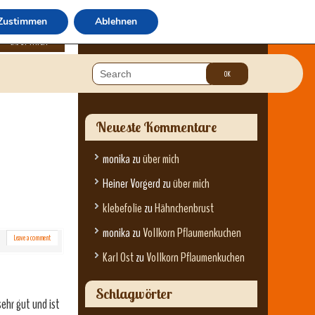
Zustimmen
Ablehnen
über mich
Neueste Kommentare
monika
zu
über mich
Heiner Vorgerd
zu
über mich
klebefolie
zu
Hähnchenbrust
monika
zu
Vollkorn Pflaumenkuchen
Leave a comment
Karl Ost
zu
Vollkorn Pflaumenkuchen
Schlagwörter
ehr gut und ist