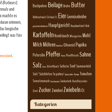
t Bratwurst,
Beilage
Butter
Backpulver
Brühe
hmalz und
Eier
so machte es
Gemüsebrühe
Butterschmalz
Chilisalz
Ei
daran erinnern,
Hauptgericht
Hauptmahlzeit
Hefe
geräucherte Knoblauch
 das bergische
Kartoffeln
bedingt was fürs
Mehl
Knoblauch
Margarine
Milch
Möhren
Paprika
Olivenöl
Nachtisch
Pfeffer
Sahne
Petersilie
Genussland
,
Rindfleisch
Porree
Salz
Senf
Sellerie
Sommerfeld
Schnittlauch
Sauce
Tomaten
Salz" Salzblüten 'la palma'
Speisestärke
Thymian
Tomatenmark
Vanillezucker
Trockenhefe
Tomatenpüree
Zwiebeln
Zucker
Zwiebel
Öl
Zimt
Kategorien