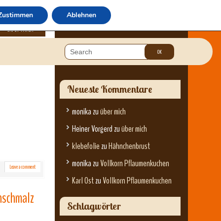
Zustimmen
Ablehnen
über mich
Neueste Kommentare
monika
zu
über mich
Heiner Vorgerd
zu
über mich
klebefolie
zu
Hähnchenbrust
monika
zu
Vollkorn Pflaumenkuchen
Leave a comment
Karl Ost
zu
Vollkorn Pflaumenkuchen
nschmalz
Schlagwörter