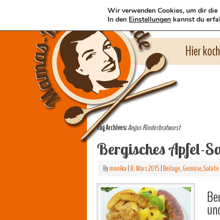
Wir verwenden Cookies, um dir die 
In den
Einstellungen
kannst du erfa
Hier koc
Tag Archives:
Angus Rinderbratwurst
Bergisches Apfel-S
By
monika
|
8. März 2015
|
Beilage
,
Gemüse,Salate 
Ber
un