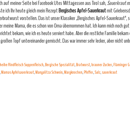
ich auf meiner Seite bei Facebook Utes Mittagessen aus Tirol sah,
Sauerkraut mi
te ich Ihr heute gleich mein Rezept
Bergisches Apfel-Sauerkraut
mit Griebensc
erbratwurst vorstellen. Das ist unser Klassiker „Bergisches Apfel-Sauerkraut“, 
r meine Mama, die es schon von Oma übernommen hat. Ich kann mich noch gut 
ichtet bekam, wie ich es heute serviert habe. Aber die restliche Familie bekam
 großen Topf untereinander gemischt. Das war immer sehr lecker, aber nicht un
heibe Rindfleisch Suppenfleisch
,
Bergische Spezialität
,
Bratwurst
,
brauner Zucker
,
Fläminger 
,
Mamas Apfelsauerkraut
,
Mangalitza Schwein
,
Margknochen
,
Pfeffer
,
Salz
,
sauerkraut