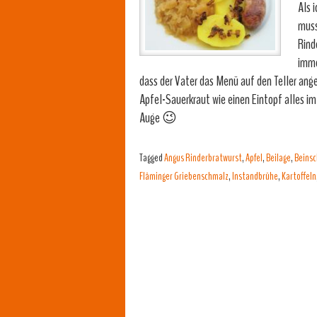
Als 
muss
Rind
imme
dass der Vater das Menü auf den Teller anger
Apfel-Sauerkraut wie einen Eintopf alles im
Auge 😉
Tagged
Angus Rinderbratwurst
,
Apfel
,
Beilage
,
Beinsc
Fläminger Griebenschmalz
,
Instandbrühe
,
Kartoffeln