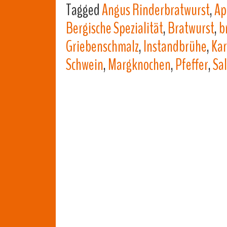
Tagged
Angus Rinderbratwurst
,
Ap
Bergische Spezialität
,
Bratwurst
,
b
Griebenschmalz
,
Instandbrühe
,
Kar
Schwein
,
Margknochen
,
Pfeffer
,
Sal