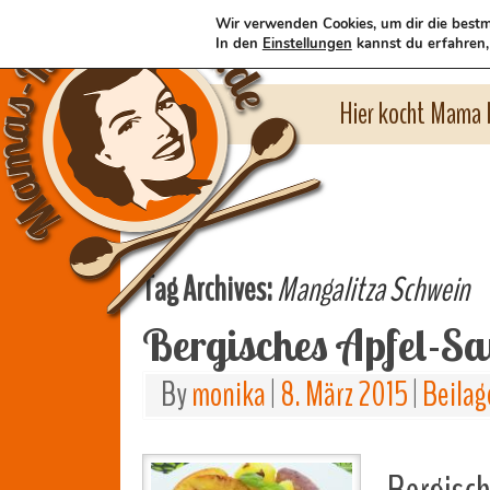
Wir verwenden Cookies, um dir die bestm
In den
Einstellungen
kannst du erfahren,
Hier kocht Mama l
Tag Archives:
Mangalitza Schwein
Bergisches Apfel-S
By
monika
|
8. März 2015
|
Beilag