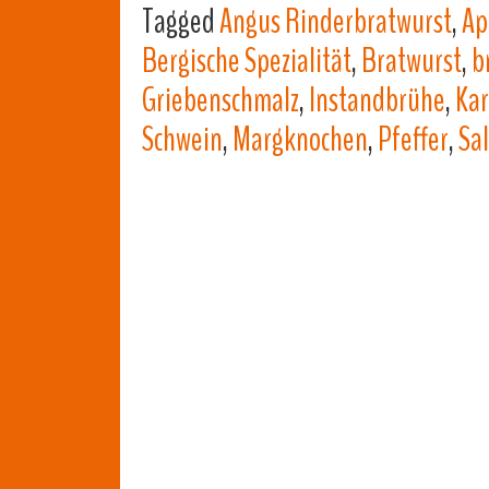
Tagged
Angus Rinderbratwurst
,
Ap
Bergische Spezialität
,
Bratwurst
,
b
Griebenschmalz
,
Instandbrühe
,
Kar
Schwein
,
Margknochen
,
Pfeffer
,
Sal