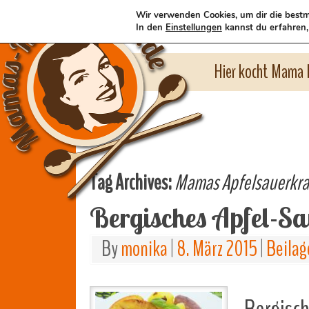
Wir verwenden Cookies, um dir die bestm
In den
Einstellungen
kannst du erfahren,
Hier kocht Mama l
Tag Archives:
Mamas Apfelsauerkr
Bergisches Apfel-S
By
monika
|
8. März 2015
|
Beilag