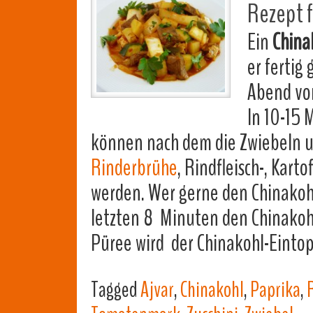
Rezept f
Ein
China
er fertig
Abend vo
In 10-15 
können nach dem die Zwiebeln u
Rinderbrühe
, Rindfleisch-, Kar
werden. Wer gerne den Chinakohl
letzten 8 Minuten den Chinakohl
Püree wird der Chinakohl-Einto
Tagged
Ajvar
,
Chinakohl
,
Paprika
,