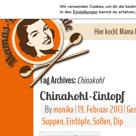
Wir verwenden Cookies, um dir die bestm
In den
Einstellungen
kannst du erfahren,
Hier kocht Mama l
Tag Archives:
Chinakohl
Chinakohl-Eintopf
By
monika
|
19. Februar 2013
|
Gem
Suppen, Eintöpfe, Soßen, Dip