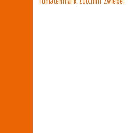
Tomatenmark
,
Zucchini
,
Zwiebel