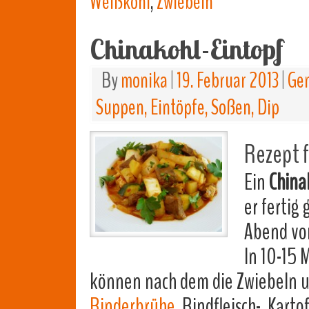
Weißkohl
,
Zwiebeln
Chinakohl-Eintopf
By
monika
|
19. Februar 2013
|
Gem
Suppen, Eintöpfe, Soßen, Dip
Rezept f
Ein
China
er fertig
Abend vo
In 10-15 
können nach dem die Zwiebeln u
Rinderbrühe
, Rindfleisch-, Kar