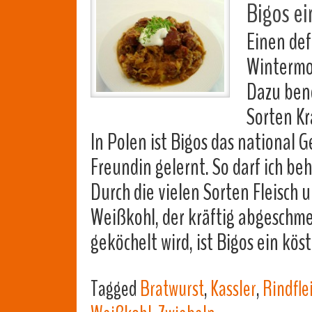
Bigos ei
Einen def
Wintermo
Dazu benö
Sorten Kr
In Polen ist Bigos das national G
Freundin gelernt. So darf ich beh
Durch die vielen Sorten Fleisch
Weißkohl, der kräftig abgeschmec
geköchelt wird, ist Bigos ein kös
Tagged
Bratwurst
,
Kassler
,
Rindfle