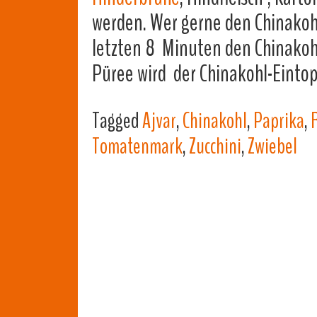
werden. Wer gerne den Chinakohl
letzten 8 Minuten den Chinakohl
Püree wird der Chinakohl-Einto
Tagged
Ajvar
,
Chinakohl
,
Paprika
,
Tomatenmark
,
Zucchini
,
Zwiebel