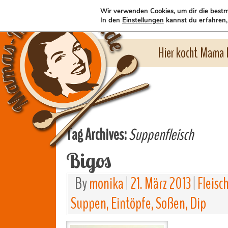
Wir verwenden Cookies, um dir die bestm
In den
Einstellungen
kannst du erfahren,
Hier kocht Mama l
Tag Archives:
Suppenfleisch
Bigos
By
monika
|
21. März 2013
|
Fleisc
Suppen, Eintöpfe, Soßen, Dip