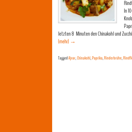
Rind
In 1
Knob
Papr
letzten 8 Minuten den Chinakohl und Zucchi
(mehr)
→
Tagged
Ajvar
,
Chinakohl
,
Paprika
,
Rinderbrühe
,
Rindfl