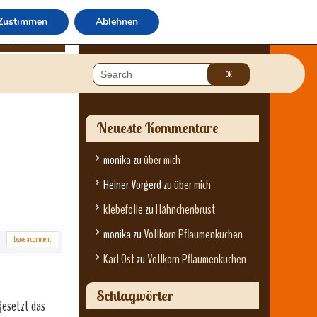
Zustimmen
Ablehnen
über mich
Neueste Kommentare
monika
zu
über mich
Heiner Vorgerd
zu
über mich
klebefolie
zu
Hähnchenbrust
monika
zu
Vollkorn Pflaumenkuchen
Leave a comment
Karl Ost
zu
Vollkorn Pflaumenkuchen
Schlagwörter
sgesetzt das