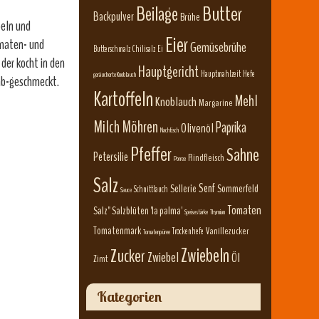
Beilage
Butter
Backpulver
Brühe
beln und
Eier
Tomaten- und
Gemüsebrühe
Butterschmalz
Chilisalz
Ei
der kocht in den
Hauptgericht
Hauptmahlzeit
Hefe
geräucherte Knoblauch
 ab-geschmeckt.
Kartoffeln
Mehl
Knoblauch
Margarine
Milch
Möhren
Paprika
Olivenöl
Nachtisch
Pfeffer
Sahne
Petersilie
Rindfleisch
Porree
Salz
Senf
Sellerie
Sommerfeld
Schnittlauch
Sauce
Tomaten
Salz" Salzblüten 'la palma'
Speisestärke
Thymian
Tomatenmark
Vanillezucker
Trockenhefe
Tomatenpüree
Zwiebeln
Zucker
Zwiebel
Öl
Zimt
Kategorien