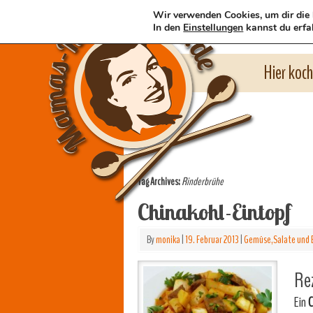
Wir verwenden Cookies, um dir die 
In den
Einstellungen
kannst du erfa
Hier koc
Tag Archives:
Rinderbrühe
Chinakohl-Eintopf
By
monika
|
19. Februar 2013
|
Gemüse,Salate und 
Rez
Ein
C