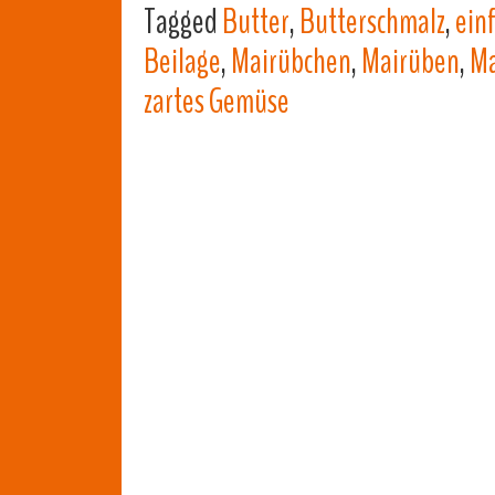
Tagged
Butter
,
Butterschmalz
,
ein
Beilage
,
Mairübchen
,
Mairüben
,
Ma
zartes Gemüse