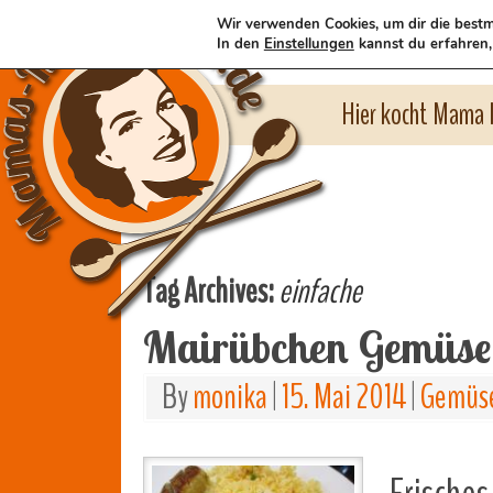
Wir verwenden Cookies, um dir die bestm
In den
Einstellungen
kannst du erfahren,
Hier kocht Mama l
Tag Archives:
einfache
Mairübchen Gemüse
By
monika
|
15. Mai 2014
|
Gemüse