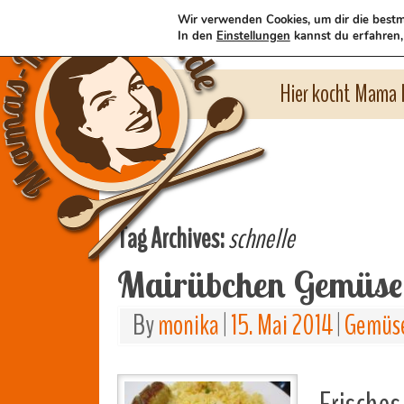
Wir verwenden Cookies, um dir die bestm
In den
Einstellungen
kannst du erfahren,
Hier kocht Mama l
Tag Archives:
schnelle
Mairübchen Gemüse
By
monika
|
15. Mai 2014
|
Gemüse