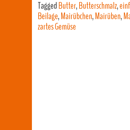
Tagged
Butter
,
Butterschmalz
,
ein
Beilage
,
Mairübchen
,
Mairüben
,
Ma
zartes Gemüse