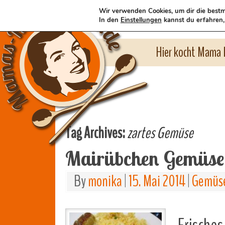
Wir verwenden Cookies, um dir die bestm
In den
Einstellungen
kannst du erfahren,
Hier kocht Mama l
Tag Archives:
zartes Gemüse
Mairübchen Gemüse
By
monika
|
15. Mai 2014
|
Gemüse