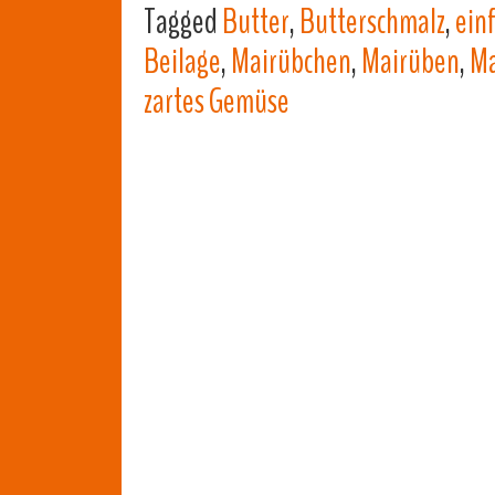
Tagged
Butter
,
Butterschmalz
,
ein
Beilage
,
Mairübchen
,
Mairüben
,
Ma
zartes Gemüse