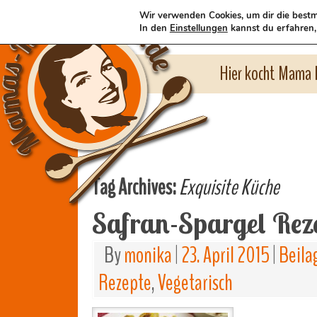
Wir verwenden Cookies, um dir die bestm
In den
Einstellungen
kannst du erfahren,
Hier kocht Mama l
Tag Archives:
Exquisite Küche
Safran-Spargel Rez
By
monika
|
23. April 2015
|
Beila
Rezepte
,
Vegetarisch