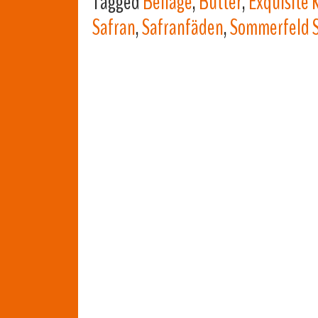
Tagged
Beilage
,
Butter
,
Exquisite 
Safran
,
Safranfäden
,
Sommerfeld Sa