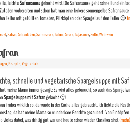
elle, leichte
Safransauce
gekocht wird. Die Safransauce geht schnell und einfac
 Zutaten vorbereiten und schon hat man eine leckere sonnengelbe Safransauce 
den Teller mit gefüllten Tomaten, Pilzköpfen oder Spargel auf den Teller 😉
(
iebel
,
Safran
,
Safranfäden
,
Safransauce
,
Sahne
,
Sauce
,
Sojasauce
,
Soße
,
Weißwein
afran
lagen
,
Rezepte
,
Vegetarisch
chte, schnelle und vegetarische Spargelsuppe mit Saf
hat meine Mama immer gesagt: Es wird alles gebraucht, so auch das Spargelwas
en
Spargelsuppe mit Safran
gekocht 🙂
war früher wirklich so, da wurde in der Küche alles gebraucht. Ich liebte die Res
erstag, da hat meine Mama so wunderbare Gerichte gezaubert. Von Eintöpfen 
so vieles dabei, was richtig gut war und heute schon wieder Klassiker sind.
(mehr