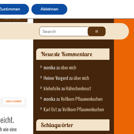
Zustimmen
Ablehnen
über mich
Neueste Kommentare
monika
zu
über mich
Heiner Vorgerd
zu
über mich
klebefolie
zu
Hähnchenbrust
monika
zu
Vollkorn Pflaumenkuchen
Leave a comment
Karl Ost
zu
Vollkorn Pflaumenkuchen
eicht.
Schlagwörter
h wie eine