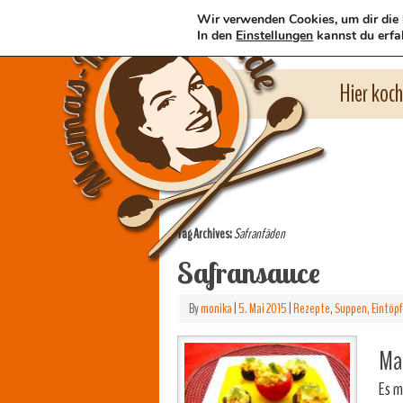
Wir verwenden Cookies, um dir die 
In den
Einstellungen
kannst du erfa
Hier koc
Tag Archives:
Safranfäden
Safransauce
By
monika
|
5. Mai 2015
|
Rezepte
,
Suppen, Eintöpf
Mam
Es m