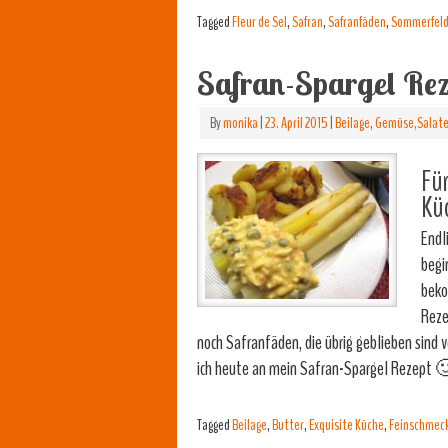
Tagged
Fleur de Sel
,
Safran
,
Safranfäden
,
Sommerfeld 
Safran-Spargel Rez
By
monika
|
23. April 2015
|
Beilage
,
Gemüse,Salate
Für
Kü
Endl
begi
beko
Reze
noch Safranfäden, die übrig geblieben sind v
ich heute an mein Safran-Spargel Rezept 
Tagged
Beilage
,
Butter
,
Exquisite Küche
,
Feinschmec