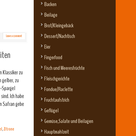
Backen
Beilage
Brot/Kleingebäck
Dessert/Nachtisch
Leave a comment
Eier
iten
Fingerfood
Fisch und Meeresfrüchte
n Klassiker zu
Fleischgerichte
 gelber, zu
n-Spargel
Fondue/Raclette
sind. Ich habe
Fruchtaufstrich
en Safran gebe
Geflügel
Gemüse,Salate und Beilagen
el
,
Zitrone
Hauptmahlzeit