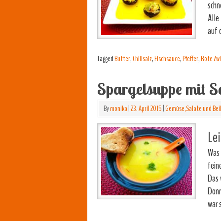
schn
Alle
auf 
Tagged
Butter
,
Chilisalz
,
Fischsauce
,
Pfeffer
,
Rote Zw
Spargelsuppe mit S
By
monika
|
23. April 2015
|
Gemüse,Salate und Bei
Lei
Was 
fein
Das 
Donn
war 