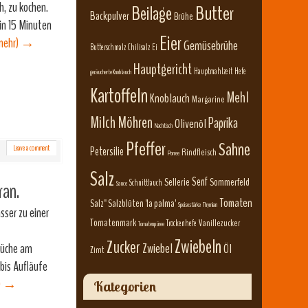
h, zu kochen.
Beilage
Butter
Backpulver
Brühe
in 15 Minuten
Eier
mehr)
→
Gemüsebrühe
Butterschmalz
Chilisalz
Ei
Hauptgericht
Hauptmahlzeit
Hefe
geräucherte Knoblauch
Kartoffeln
Mehl
Knoblauch
Margarine
Milch
Möhren
Paprika
Olivenöl
Nachtisch
Pfeffer
Sahne
Leave a comment
Petersilie
Rindfleisch
Porree
Salz
Senf
Sellerie
Sommerfeld
Schnittlauch
ran.
Sauce
Tomaten
Salz" Salzblüten 'la palma'
Speisestärke
Thymian
ser zu einer
Tomatenmark
Vanillezucker
Trockenhefe
Tomatenpüree
Zwiebeln
Zucker
tküche am
Zwiebel
Öl
Zimt
bis Aufläufe
)
→
Kategorien