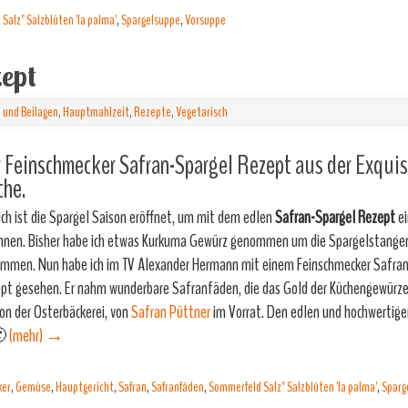
Salz" Salzblüten 'la palma'
,
Spargelsuppe
,
Vorsuppe
ept
 und Beilagen
,
Hauptmahlzeit
,
Rezepte
,
Vegetarisch
 Feinschmecker Safran-Spargel Rezept aus der Exquis
che.
ich ist die Spargel Saison eröffnet, um mit dem edlen
Safran-Spargel Rezept
ei
nnen. Bisher habe ich etwas Kurkuma Gewürz genommen um die Spargelstangen
mmen. Nun habe ich im TV Alexander Hermann mit einem Feinschmecker Safra
pt gesehen. Er nahm wunderbare Safranfäden, die das Gold der Küchengewürze 
on der Osterbäckerei, von
Safran Püttner
im Vorrat. Den edlen und hochwertig
🙂
(mehr)
→
ker
,
Gemüse
,
Hauptgericht
,
Safran
,
Safranfäden
,
Sommerfeld Salz" Salzblüten 'la palma'
,
Sparg