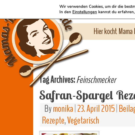
Wir verwenden Cookies, um dir die bestm
In den
Einstellungen
kannst du erfahren,
Hier kocht Mama l
Tag Archives:
Feinschmecker
Safran-Spargel Rez
By
monika
|
23. April 2015
|
Beila
Rezepte
,
Vegetarisch