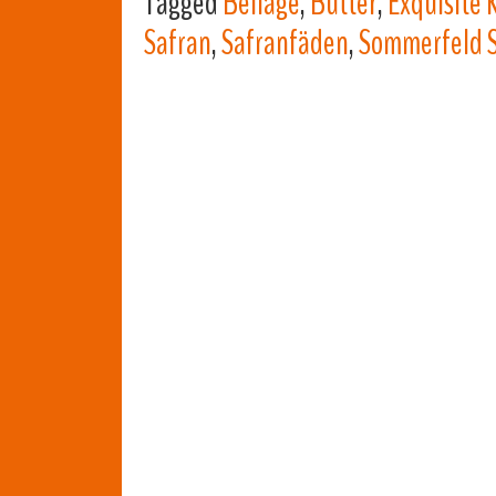
Tagged
Beilage
,
Butter
,
Exquisite 
Safran
,
Safranfäden
,
Sommerfeld Sa