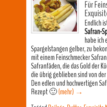
Für Fein
Exquisit
Endlich i
Safran-S
habe ich
Spargelstangen gelber, zu bek
mit einem Feinschmecker Safra
Safranfäden, die das Gold der K
die übrig geblieben sind von der
Den edlen und hochwertigen Saf
Rezept 🙂
(mehr)
→