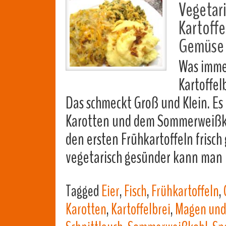
Vegetar
Kartoffe
Gemüse
Was immer
Kartoffel
Das schmeckt Groß und Klein. Es 
Karotten und dem Sommerweißkohl
den ersten Frühkartoffeln frisch
vegetarisch gesünder kann man
Tagged
Eier
,
Fisch
,
Frühkartoffeln
,
Karotten
,
Kartoffelbrei
,
Magen und