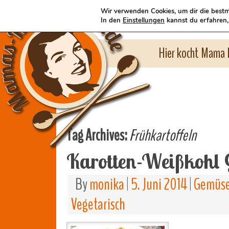
Wir verwenden Cookies, um dir die bestm
In den
Einstellungen
kannst du erfahren,
Hier kocht Mama l
Tag Archives:
Frühkartoffeln
Karotten-Weißkohl
By
monika
|
5. Juni 2014
|
Gemüse
Vegetarisch