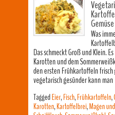
Vegetar
Kartoffe
Gemüse
Was immer
Kartoffel
Das schmeckt Groß und Klein. Es 
Karotten und dem Sommerweißkohl
den ersten Frühkartoffeln frisch
vegetarisch gesünder kann man
Tagged
Eier
,
Fisch
,
Frühkartoffeln
,
Karotten
,
Kartoffelbrei
,
Magen und