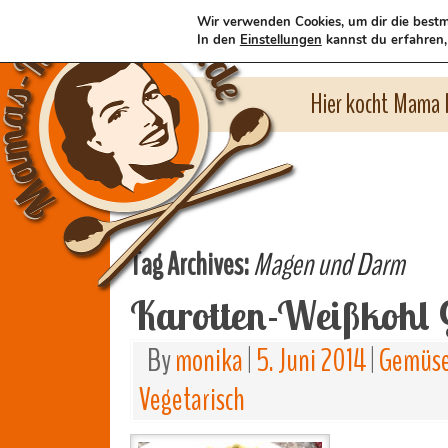
Wir verwenden Cookies, um dir die bestm
In den
Einstellungen
kannst du erfahren,
Hier kocht Mama l
Tag Archives:
Magen und Darm
Karotten-Weißkohl
By
monika
|
5. Juni 2014
|
Gemüse
Vegetarisch