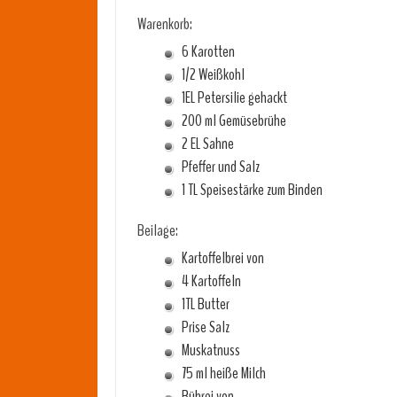
Warenkorb:
6 Karotten
1/2 Weißkohl
1EL Petersilie gehackt
200 ml Gemüsebrühe
2 EL Sahne
Pfeffer und Salz
1 TL Speisestärke zum Binden
Beilage:
Kartoffelbrei von
4 Kartoffeln
1TL Butter
Prise Salz
Muskatnuss
75 ml heiße Milch
Rührei von