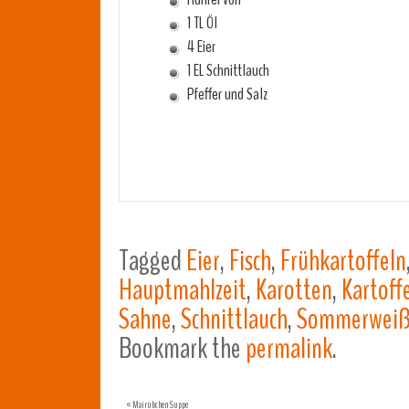
1 TL Öl
4 Eier
1 EL Schnittlauch
Pfeffer und Salz
Tagged
Eier
,
Fisch
,
Frühkartoffeln
Hauptmahlzeit
,
Karotten
,
Kartoff
Sahne
,
Schnittlauch
,
Sommerweiß
Bookmark the
permalink
.
«
Mairübchen Suppe