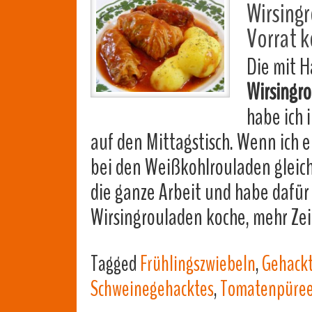
Wirsing
Vorrat 
Die mit H
Wirsingr
habe ich 
auf den Mittagstisch. Wenn ich ei
bei den Weißkohlrouladen gleich 
die ganze Arbeit und habe dafür 
Wirsingrouladen koche, mehr Zei
Tagged
Frühlingszwiebeln
,
Gehackt
Schweinegehacktes
,
Tomatenpüre