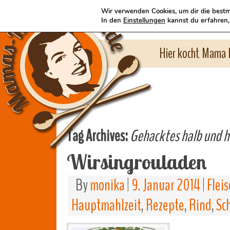
Wir verwenden Cookies, um dir die bestm
In den
Einstellungen
kannst du erfahren,
Hier kocht Mama l
Tag Archives:
Gehacktes halb und h
Wirsingrouladen
By
monika
|
9. Januar 2014
|
Flei
Hauptmahlzeit
,
Rezepte
,
Rind
,
Sc