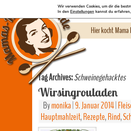
Wir verwenden Cookies, um dir die bestm
In den
Einstellungen
kannst du erfahren,
Hier kocht Mama l
Tag Archives:
Schweinegehacktes
Wirsingrouladen
By
monika
|
9. Januar 2014
|
Flei
Hauptmahlzeit
,
Rezepte
,
Rind
,
Sc