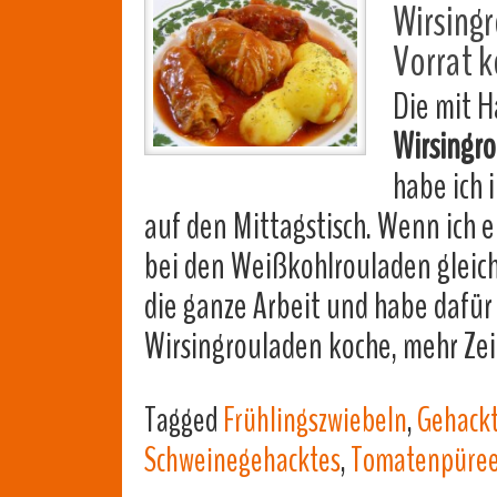
Wirsing
Vorrat 
Die mit H
Wirsingr
habe ich 
auf den Mittagstisch. Wenn ich ei
bei den Weißkohlrouladen gleich 
die ganze Arbeit und habe dafür 
Wirsingrouladen koche, mehr Zei
Tagged
Frühlingszwiebeln
,
Gehackt
Schweinegehacktes
,
Tomatenpüre