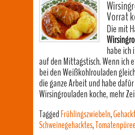
Wirsing
Vorrat 
Die mit H
Wirsingr
habe ich 
auf den Mittagstisch. Wenn ich ei
bei den Weißkohlrouladen gleich 
die ganze Arbeit und habe dafür 
Wirsingrouladen koche, mehr Zei
Tagged
Frühlingszwiebeln
,
Gehackt
Schweinegehacktes
,
Tomatenpüre