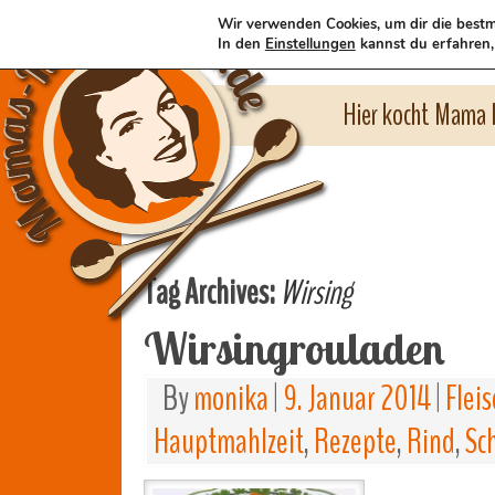
Wir verwenden Cookies, um dir die bestm
In den
Einstellungen
kannst du erfahren,
Hier kocht Mama l
Tag Archives:
Wirsing
Wirsingrouladen
By
monika
|
9. Januar 2014
|
Flei
Hauptmahlzeit
,
Rezepte
,
Rind
,
Sc