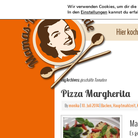
Wir verwenden Cookies, um dir die 
In den
Einstellungen
kannst du erfa
Hier koc
Tag Archives:
geschälte Tomaten
Pizza Margherita
By
monika
|
10. Juli 2014
|
Backen
,
Hauptmahlzeit
,
Mam
Es g