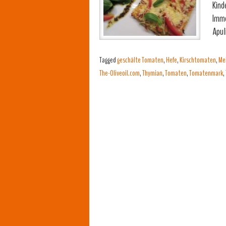
Kind
Imme
Apul
Tagged
geschälte Tomaten
,
Hefe
,
Kirschtomaten
,
Me
The-Oliveoil.com
,
Thymian
,
Tomaten
,
Tomatenmark
,