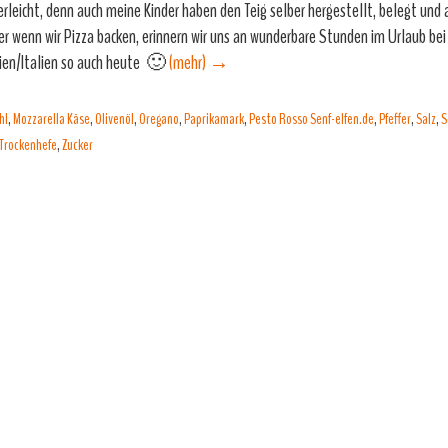
erleicht, denn auch meine Kinder haben den Teig selber hergestellt, belegt und
r wenn wir Pizza backen, erinnern wir uns an wunderbare Stunden im Urlaub bei
ien/Italien so auch heute 🙂
(mehr)
→
hl
,
Mozzarella Käse
,
Olivenöl
,
Oregano
,
Paprikamark
,
Pesto Rosso Senf-elfen.de
,
Pfeffer
,
Salz
,
S
Trockenhefe
,
Zucker