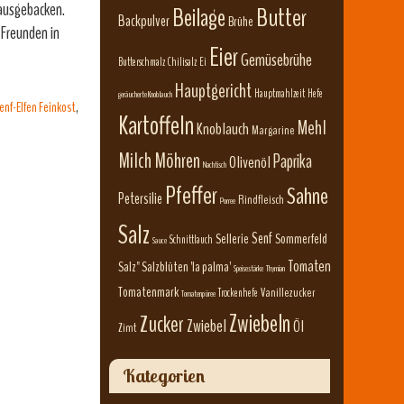
 ausgebacken.
Beilage
Butter
Backpulver
Brühe
 Freunden in
Eier
Gemüsebrühe
Butterschmalz
Chilisalz
Ei
Hauptgericht
Hauptmahlzeit
Hefe
geräucherte Knoblauch
enf-Elfen Feinkost
,
Kartoffeln
Mehl
Knoblauch
Margarine
Milch
Möhren
Paprika
Olivenöl
Nachtisch
Pfeffer
Sahne
Petersilie
Rindfleisch
Porree
Salz
Senf
Sellerie
Sommerfeld
Schnittlauch
Sauce
Tomaten
Salz" Salzblüten 'la palma'
Speisestärke
Thymian
Tomatenmark
Vanillezucker
Trockenhefe
Tomatenpüree
Zwiebeln
Zucker
Zwiebel
Öl
Zimt
Kategorien