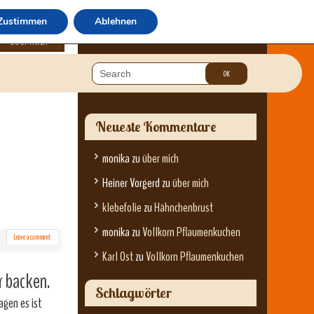
Zustimmen
Ablehnen
über mich
Neueste Kommentare
monika
zu
über mich
Heiner Vorgerd
zu
über mich
klebefolie
zu
Hähnchenbrust
monika
zu
Vollkorn Pflaumenkuchen
Leave a comment
Karl Ost
zu
Vollkorn Pflaumenkuchen
r backen.
Schlagwörter
agen es ist