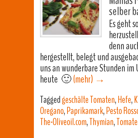
Mamas Re
selber b
Es geht s
herzustell
denn auch
hergestellt, belegt und ausgeba
uns an wunderbare Stunden im Ur
heute 🙂
(mehr)
→
Tagged
geschälte Tomaten
,
Hefe
,
K
Oregano
,
Paprikamark
,
Pesto Ross
The-Oliveoil.com
,
Thymian
,
Tomate