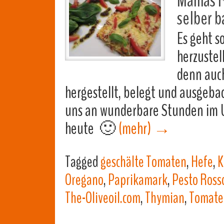
Mamas Re
selber b
Es geht s
herzustell
denn auch
hergestellt, belegt und ausgeba
uns an wunderbare Stunden im Ur
heute 🙂
(mehr)
→
Tagged
geschälte Tomaten
,
Hefe
,
K
Oregano
,
Paprikamark
,
Pesto Ross
The-Oliveoil.com
,
Thymian
,
Tomate