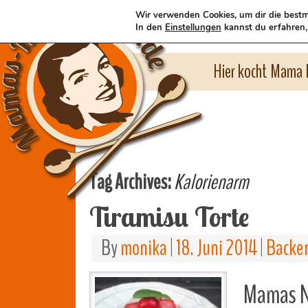
Wir verwenden Cookies, um dir die bestm
In den
Einstellungen
kannst du erfahren,
Hier kocht Mama l
Tag Archives:
Kalorienarm
Tiramisu Torte
By
monika
|
18. Juni 2014
|
Backe
Mamas Na