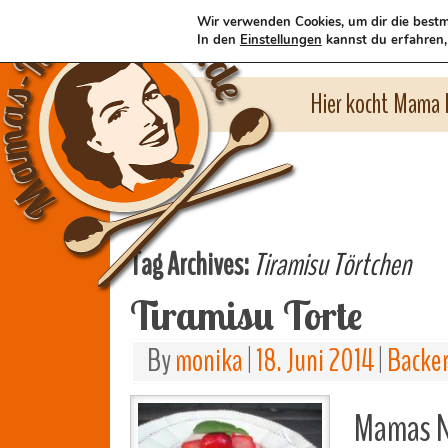
Wir verwenden Cookies, um dir die bestm
In den
Einstellungen
kannst du erfahren,
Hier kocht Mama l
Tag Archives:
Tiramisu Törtchen
Tiramisu Torte
By
monika
|
18. Juni 2014
|
Backe
Mamas Na