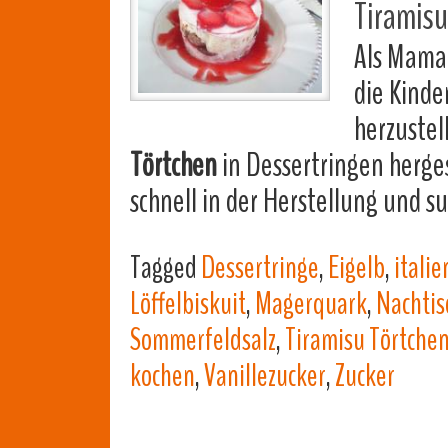
Tiramis
Als Mama 
die Kinde
herzustel
Törtchen
in Dessertringen herges
schnell in der Herstellung und 
Tagged
Dessertringe
,
Eigelb
,
itali
Löffelbiskuit
,
Magerquark
,
Nachtis
Sommerfeldsalz
,
Tiramisu Törtche
kochen
,
Vanillezucker
,
Zucker