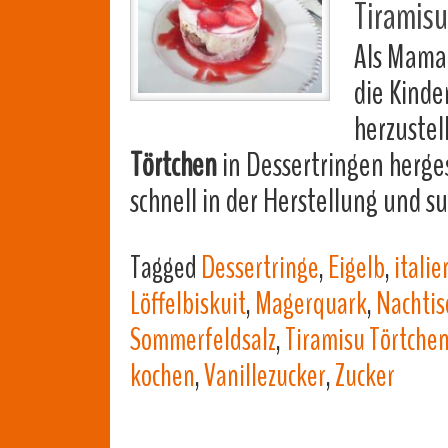
Tiramis
Als Mama 
die Kinde
herzustel
Törtchen
in Dessertringen herges
schnell in der Herstellung und 
Tagged
Dessertringe
,
Eigelb
,
itali
Löffelbiskuit
,
Magerquark
,
Nachtis
Sommerfeldsalz
,
Tiramisu Törtche
kochen
,
Vanillezucker
,
Zucker