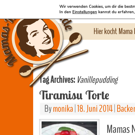
Wir verwenden Cookies, um dir die bestm
In den
Einstellungen
kannst du erfahren,
Hier kocht Mama l
Tag Archives:
Vanillepudding
Tiramisu Torte
By
monika
|
18. Juni 2014
|
Backe
Mamas Na