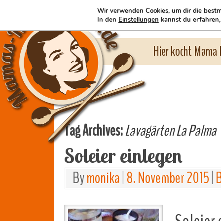
Wir verwenden Cookies, um dir die bestm
In den
Einstellungen
kannst du erfahren,
Hier kocht Mama l
Tag Archives:
Lavagärten La Palma
Soleier einlegen
By
monika
|
8. November 2015
|
B