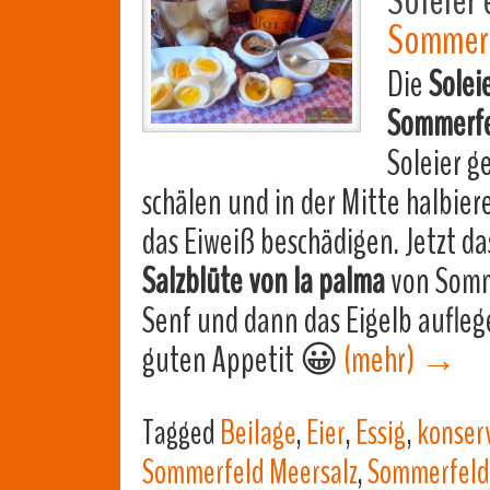
Soleier 
Sommerf
Die
Solei
Sommerfe
Soleier g
schälen und in der Mitte halbiere
das Eiweiß beschädigen. Jetzt da
Salzblüte von la palma
von Somm
Senf und dann das Eigelb aufleg
guten Appetit 😀
(mehr)
→
Tagged
Beilage
,
Eier
,
Essig
,
konserv
Sommerfeld Meersalz
,
Sommerfeld 