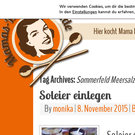
Wir verwenden Cookies, um dir die bestm
In den
Einstellungen
kannst du erfahren,
Hier kocht Mama l
Tag Archives:
Sommerfeld Meersalz
Soleier einlegen
By
monika
|
8. November 2015
|
B