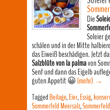
Soleier 
Sommerf
Die
Solei
Sommerfe
Soleier g
schälen und in der Mitte halbiere
das Eiweiß beschädigen. Jetzt da
Salzblüte von la palma
von Somm
Senf und dann das Eigelb aufleg
guten Appetit 😀
(mehr)
→
Tagged
Beilage
,
Eier
,
Essig
,
konserv
Sommerfeld Meersalz
,
Sommerfeld 