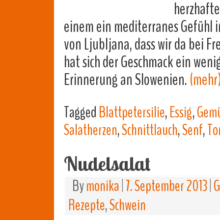
herzhafte
einem ein mediterranes Gefühl im
von Ljubljana, dass wir da bei 
hat sich der Geschmack ein wenig
Erinnerung an Slowenien.
(mehr
Tagged
Blattpetersilie
,
Essig
,
Gemü
Salatherzen
,
Schnittlauch
,
Senf
,
To
Nudelsalat
By
monika
|
7. September 2013
|
G
Rezepte
,
Schwein