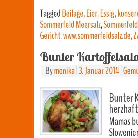
Tagged
Beilage
,
Eier
,
Essig
,
konserv
Sommerfeld Meersalz
,
Sommerfeld 
Gericht
,
www.sommerfeldsalz.de
,
Z
Bunter Kartoffelsal
By
monika
|
3. Januar 2014
|
Gemü
Bunter K
herzhaf
Mamas bun
Slowenie