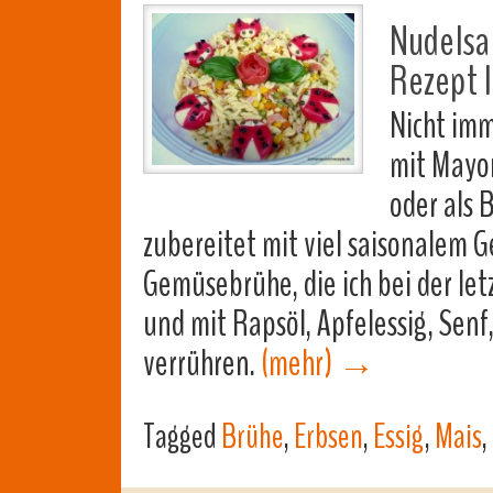
Nudelsa
Rezept l
Nicht im
mit Mayon
oder als 
zubereitet mit viel saisonalem 
Gemüsebrühe, die ich bei der le
und mit Rapsöl, Apfelessig, Senf,
verrühren.
(mehr)
→
Tagged
Brühe
,
Erbsen
,
Essig
,
Mais
,