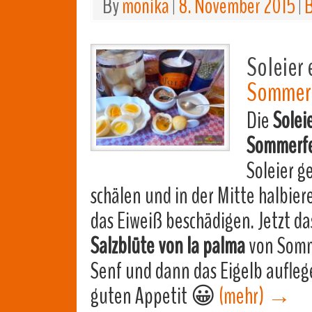
By
monika
|
8. November 2015
|
B
Soleier 
Sommerf
Die
Solei
Sommerfe
Soleier g
schälen und in der Mitte halbiere
das Eiweiß beschädigen. Jetzt da
Salzblüte von la palma
von Somm
Senf und dann das Eigelb aufleg
guten Appetit 😀
(mehr)
→