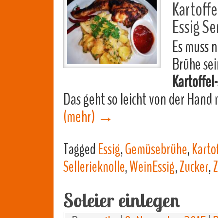
Kartoffe
Essig Se
Es muss 
Brühe sei
Kartoffel-
Das geht so leicht von der Hand
(mehr)
→
Tagged
Essig
,
Gemüsebrühe
,
Karto
Sellerieknolle
,
WeinEssig
,
Zucker
,
Z
Soleier einlegen