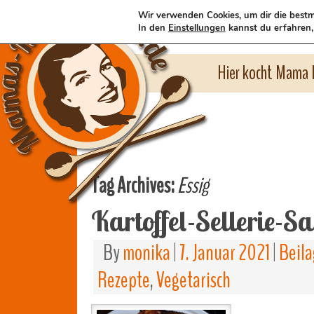
Wir verwenden Cookies, um dir die bestm
In den
Einstellungen
kannst du erfahren,
Hier kocht Mama l
Tag Archives:
Essig
Kartoffel-Sellerie-Sa
By
monika
|
7. Januar 2021
|
Beila
Rezepte
,
Vegetarisch