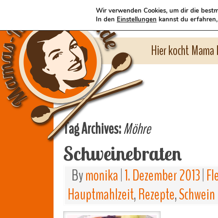
Wir verwenden Cookies, um dir die bestm
In den
Einstellungen
kannst du erfahren,
Hier kocht Mama l
Tag Archives:
Möhre
Schweinebraten
By
monika
|
1. Dezember 2013
|
Fl
Hauptmahlzeit
,
Rezepte
,
Schwein