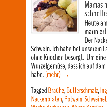
Mamas m
schnell
Heute am 
marinier
Der
Nacke
Schwein
.
Ich habe bei unserem L
ohne Knochen besorgt. Um eine 
Wurzelgemüse, dass ich auf de
habe.
(mehr)
→
Tagged
Bräühe
,
Butterschmalz
,
In
Nackenbraten
,
Rotwein
,
Schweine