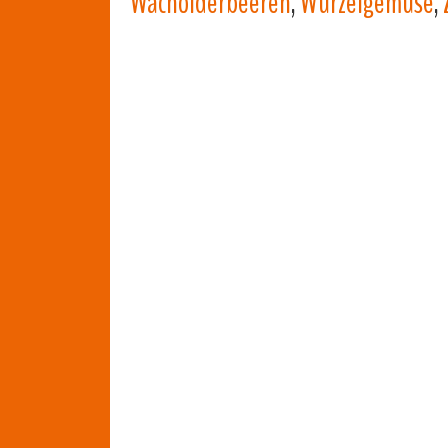
Wacholderbeeren
,
Wurzelgemüse
,