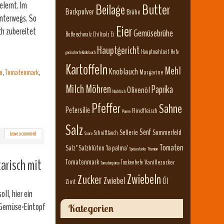
elernt. Im
Beilage
Butter
Backpulver
Brühe
unterwegs. So
Eier
ch zubereitet
Gemüsebrühe
Butterschmalz
Chilisalz
Ei
Hauptgericht
Hauptmahlzeit
Hefe
geräucherte Knoblauch
Kartoffeln
Mehl
Knoblauch
n
,
Tomatenmark
,
Margarine
Milch
Möhren
Paprika
Olivenöl
Nachtisch
Pfeffer
Sahne
Petersilie
Rindfleisch
Porree
Salz
Senf
Sellerie
Sommerfeld
Schnittlauch
Leave a comment
Sauce
Tomaten
Salz" Salzblüten 'la palma'
Speisestärke
Thymian
arisch mit
Tomatenmark
Vanillezucker
Trockenhefe
Tomatenpüree
Zwiebeln
Zucker
Zwiebel
Öl
Zimt
ll, hier ein
 Gemüse-Eintopf
Kategorien