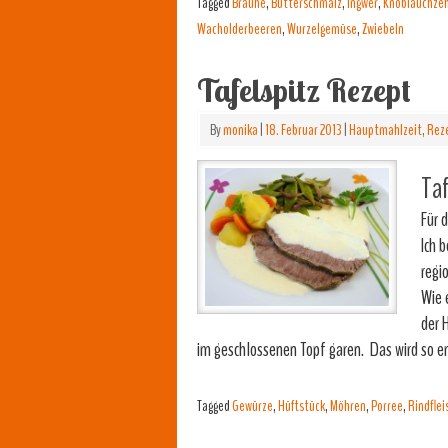
Tagged
Bräühe
,
Butterschmalz
,
Ingwer
,
Knoblauchze
Wacholderbeeren
,
Wurzelgemüse
,
Zwiebeln
Tafelspitz Rezept
By
monika
|
18. Februar 2013
|
Hauptmahlzeit
,
Rez
Taf
Für 
Ich 
regi
Wie 
der 
im geschlossenen Topf garen. Das wird so e
Tagged
Gewürze
,
Hüftstück
,
Möhren
,
Porree
,
Rindflei