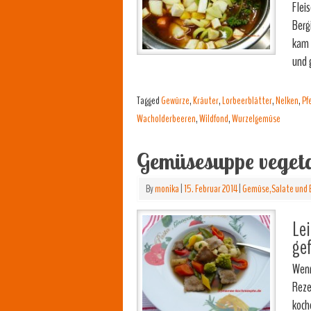
Flei
Berg
kam 
und 
Tagged
Gewürze
,
Kräuter
,
Lorbeerblätter
,
Nelken
,
Pf
Wacholderbeeren
,
Wildfond
,
Wurzelgemüse
Gemüsesuppe veget
By
monika
|
15. Februar 2014
|
Gemüse,Salate und 
Lei
gef
Wenn
Reze
koch