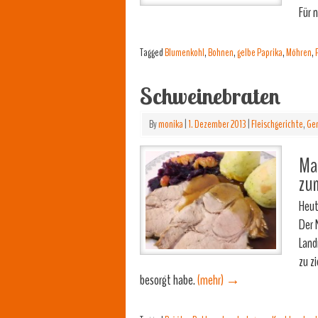
Für 
Tagged
Blumenkohl
,
Bohnen
,
gelbe Paprika
,
Möhren
,
Schweinebraten
By
monika
|
1. Dezember 2013
|
Fleischgerichte
,
Gem
Mam
zu
Heut
Der
Land
zu z
besorgt habe.
(mehr)
→