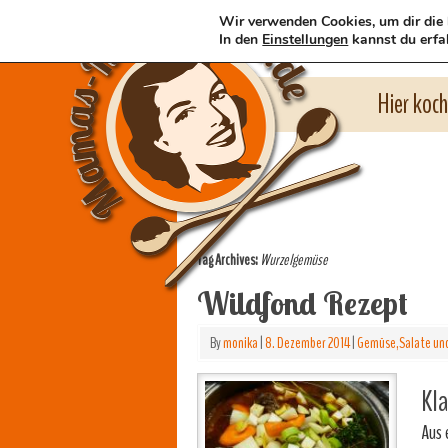
Wir verwenden Cookies, um dir die 
In den
Einstellungen
kannst du erfa
Hier koc
Tag Archives:
Wurzelgemüse
Wildfond Rezept
By
monika
|
8. Dezember 2014
|
Gemüse,Salate und
Kla
Aus 