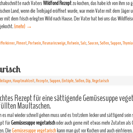
schabschnitte nach Vaters
Wildfond Rezept
zu kochen, das habe ich von ihm so g
ischen Land, wenn die Treibjagd eröffnet wurde, war mein Vater mit dem Jäger 
er mit dem frisch erlegten Wild nach Hause. Der Vater hat bei uns das Wildfleis
gekocht.
(mehr)
→
efferkörner
,
Piment
,
Portwein
,
Rosmarinzweige
,
Rotwein
,
Salz
,
Saucen
,
Soßen
,
Suppen
,
Thymia
arisch
Beilagen
,
Hauptmahlzeit
,
Rezepte
,
Suppen, Eintöpfe, Soßen, Dip
,
Vegetarisch
chtes Rezept für eine sättigende Gemüsesuppe veget
üllten Maultaschen.
 es mal wieder schnell gehen muss und es trotzdem lecker und sättigend sein so
pt für
Gemüsesuppe vegetarisch
oder auch gerne mit etwas mehr Zutaten als
en. Die
Gemüsesuppe vegetarisch
kann man gut vor Kochen und auch einfrieren.