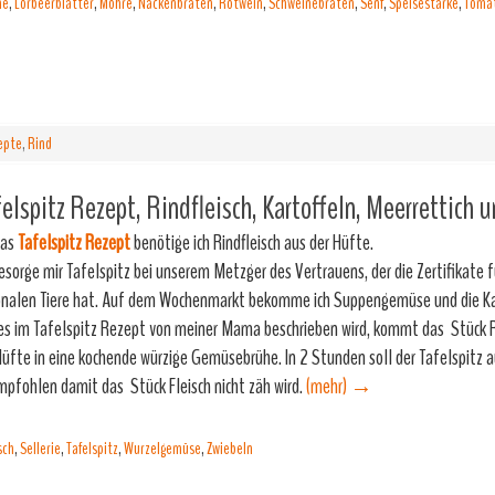
he
,
Lorbeerblätter
,
Möhre
,
Nackenbraten
,
Rotwein
,
Schweinebraten
,
Senf
,
Speisestärke
,
Toma
epte
,
Rind
elspitz Rezept, Rindfleisch, Kartoffeln, Meerrettich
das
Tafelspitz Rezept
benötige ich Rindfleisch aus der Hüfte.
besorge mir Tafelspitz bei unserem Metzger des Vertrauens, der die Zertifikate f
onalen Tiere hat. Auf dem Wochenmarkt bekomme ich Suppengemüse und die Ka
es im Tafelspitz Rezept von meiner Mama beschrieben wird, kommt das Stück R
Hüfte in eine kochende würzige Gemüsebrühe. In 2 Stunden soll der Tafelspitz a
mpfohlen damit das Stück Fleisch nicht zäh wird.
(mehr)
→
sch
,
Sellerie
,
Tafelspitz
,
Wurzelgemüse
,
Zwiebeln