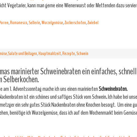
nicht Vegetarier, kann man gerne eine Wienerwurst oder Mettenden dazu servie
Porree
,
Romanesco
,
Sellerie
,
Wurzelgemüse
,
Zuckerschoten
,
Zwiebel
üse,Salate und Beilagen
,
Hauptmahlzeit
,
Rezepte
,
Schwein
as marinierter Schweinebraten ein einfaches, schnel
m Selberkochen.
e am 1. Adventssonntag mache ich uns einen marinierten
Schweinebraten.
Nackenbraten ist ein schönes und saftiges Stück vom Schwein
.
Ich habe bei uns
metzger ein sehr gutes Stück Nackenbraten ohne Knochen besorgt. Um eine g
iehen, benötige ich Wurzelgemüse, dass ich auf dem Wochenmarkt beim Gemüs