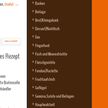
Backen
ren.
(mehr)
→
Beilage
Brot/Kleingebäck
Dessert/Nachtisch
Eier
Leave a comment
Fingerfood
Fisch und Meeresfrüchte
les Rezept
Fleischgerichte
Fondue/Raclette
erem
Fruchtaufstrich
ute Bratensoße
Geflügel
ehändler
Gemüse,Salate und Beilagen
Hauptmahlzeit