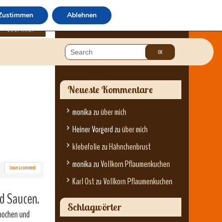
Zustimmen
Ablehnen
über mich
Neueste Kommentare
monika
zu
über mich
Heiner Vorgerd
zu
über mich
klebefolie
zu
Hähnchenbrust
monika
zu
Vollkorn Pflaumenkuchen
Leave a comment
Karl Ost
zu
Vollkorn Pflaumenkuchen
d Saucen.
Schlagwörter
Knochen und