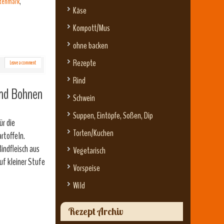
tenmark
,
Käse
Kompott/Mus
ohne backen
Rezepte
Leave a comment
Rind
 und Bohnen
Schwein
Suppen, Eintöpfe, Soßen, Dip
ür die
Torten/Kuchen
rtoffeln.
indfleisch aus
Vegetarisch
uf kleiner Stufe
Vorspeise
Wild
Rezept Archiv