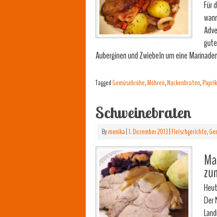
Für 
wann
Adve
gute
Auberginen und Zwiebeln um eine Marinade
Tagged
Gemüsebrühe
,
Möhren
,
Nackenbraten
,
Papri
Schweinebraten
By
monika
|
1. Dezember 2013
|
Fleischgerichte
,
Gem
Mam
zu
Heut
Der
Land