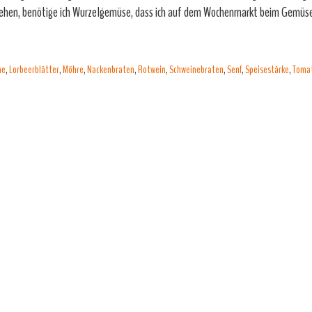
iehen, benötige ich Wurzelgemüse, dass ich auf dem Wochenmarkt beim Gemüs
he
,
Lorbeerblätter
,
Möhre
,
Nackenbraten
,
Rotwein
,
Schweinebraten
,
Senf
,
Speisestärke
,
Toma