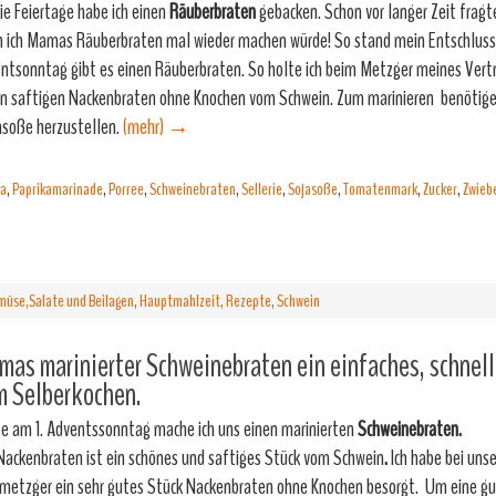
die Feiertage habe ich einen
Räuberbraten
gebacken. Schon vor langer Zeit fragte
 ich Mamas Räuberbraten mal wieder machen würde! So stand mein Entschluss
ntsonntag gibt es einen Räuberbraten. So holte ich beim Metzger meines Vert
n saftigen Nackenbraten ohne Knochen vom Schwein. Zum marinieren benötige 
nsoße herzustellen.
(mehr)
→
ka
,
Paprikamarinade
,
Porree
,
Schweinebraten
,
Sellerie
,
Sojasoße
,
Tomatenmark
,
Zucker
,
Zwieb
üse,Salate und Beilagen
,
Hauptmahlzeit
,
Rezepte
,
Schwein
as marinierter Schweinebraten ein einfaches, schnel
m Selberkochen.
e am 1. Adventssonntag mache ich uns einen marinierten
Schweinebraten.
Nackenbraten ist ein schönes und saftiges Stück vom Schwein
.
Ich habe bei uns
metzger ein sehr gutes Stück Nackenbraten ohne Knochen besorgt. Um eine g