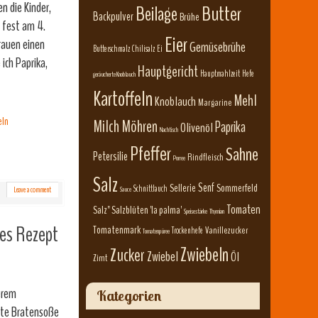
n die Kinder,
Beilage
Butter
Backpulver
Brühe
 fest am 4.
Eier
rauen einen
Gemüsebrühe
Butterschmalz
Chilisalz
Ei
ich Paprika,
Hauptgericht
Hauptmahlzeit
Hefe
geräucherte Knoblauch
Kartoffeln
Mehl
Knoblauch
Margarine
eln
Milch
Möhren
Paprika
Olivenöl
Nachtisch
Pfeffer
Sahne
Petersilie
Rindfleisch
Porree
Salz
Senf
Sellerie
Sommerfeld
Schnittlauch
Leave a comment
Sauce
Tomaten
Salz" Salzblüten 'la palma'
Speisestärke
Thymian
les Rezept
Tomatenmark
Vanillezucker
Trockenhefe
Tomatenpüree
Zwiebeln
Zucker
Zwiebel
Öl
Zimt
erem
Kategorien
ute Bratensoße