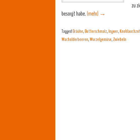
zu z
besorgt habe.
(mehr)
→
Tagged
Bräühe
,
Butterschmalz
,
Ingwer
,
Knoblauchze
Wacholderbeeren
,
Wurzelgemüse
,
Zwiebeln