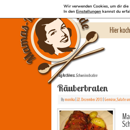
Wir verwenden Cookies, um dir die 
In den
Einstellungen
kannst du erfa
Hier koc
Tag Archives:
Schweinebraten
Räuberbraten
By
monika
|
22. Dezember 2013
|
Gemüse,Salate un
Mam
Sc