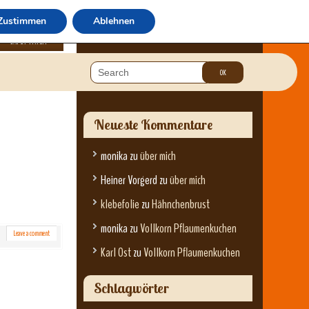
Zustimmen
Ablehnen
über mich
Neueste Kommentare
monika
zu
über mich
Heiner Vorgerd
zu
über mich
klebefolie
zu
Hähnchenbrust
monika
zu
Vollkorn Pflaumenkuchen
Leave a comment
Karl Ost
zu
Vollkorn Pflaumenkuchen
Schlagwörter