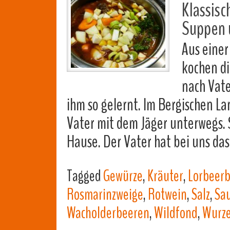
Klassisc
Suppen 
Aus einer
kochen di
nach Vat
ihm so gelernt. Im Bergischen La
Vater mit dem Jäger unterwegs. 
Hause. Der Vater hat bei uns das
Tagged
Gewürze
,
Kräuter
,
Lorbeerb
Rosmarinzweige
,
Rotwein
,
Salz
,
Sa
Wacholderbeeren
,
Wildfond
,
Wurz