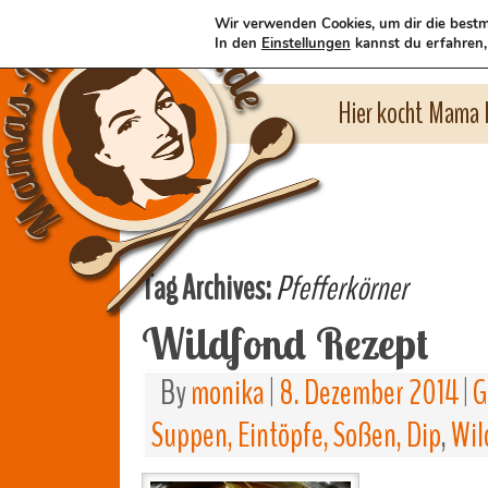
Wir verwenden Cookies, um dir die bestm
In den
Einstellungen
kannst du erfahren,
Hier kocht Mama l
Tag Archives:
Pfefferkörner
Wildfond Rezept
By
monika
|
8. Dezember 2014
|
G
Suppen, Eintöpfe, Soßen, Dip
,
Wil