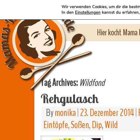
Wir verwenden Cookies, um dir die bestm
In den
Einstellungen
kannst du erfahren,
Hier kocht Mama l
Tag Archives:
Wildfond
Rehgulasch
By
monika
|
23. Dezember 2014
|
Eintöpfe, Soßen, Dip
,
Wild