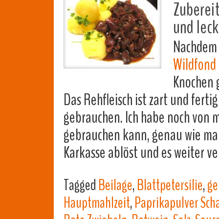
Zubereit
und lec
Nachdem i
Wildfond
Knochen 
Das Rehfleisch ist zart und fert
gebrauchen. Ich habe noch von 
gebrauchen kann, genau wie man
Karkasse ablöst und es weiter ve
Tagged
Beilage
,
Blattpetersilie
,
ge
Hauptmahlzeit
,
Paprikapulver Sch