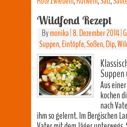
Rote Zwiebeln
,
Rotwein
,
Salz
,
Sauc
Wildfond Rezept
By
monika
|
8. Dezember 2014
|
G
Suppen, Eintöpfe, Soßen, Dip
,
Wil
Klassisc
Suppen 
Aus einer
kochen di
nach Vat
ihm so gelernt. Im Bergischen La
Vater mit dem Jäger unterwegs. 