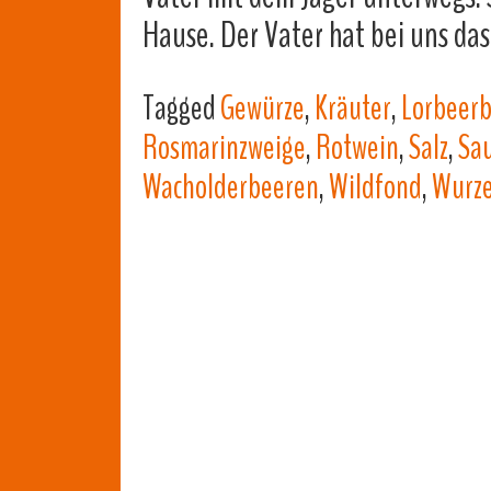
Hause. Der Vater hat bei uns das
Tagged
Gewürze
,
Kräuter
,
Lorbeerb
Rosmarinzweige
,
Rotwein
,
Salz
,
Sa
Wacholderbeeren
,
Wildfond
,
Wurz