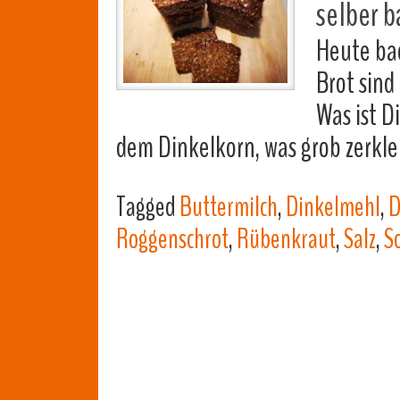
selber b
Heute bac
Brot sind
Was ist D
dem Dinkelkorn, was grob zerkle
Tagged
Buttermilch
,
Dinkelmehl
,
D
Roggenschrot
,
Rübenkraut
,
Salz
,
S