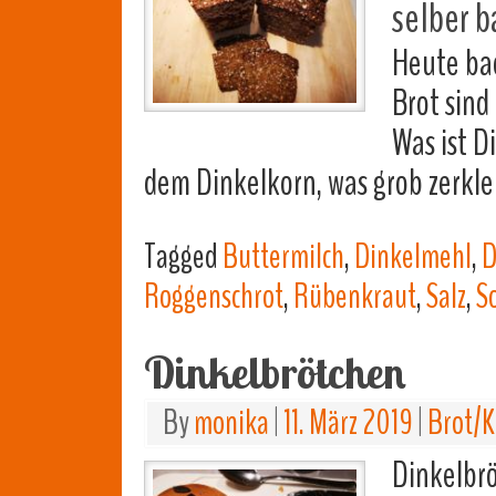
selber b
Heute bac
Brot sind
Was ist D
dem Dinkelkorn, was grob zerkle
Tagged
Buttermilch
,
Dinkelmehl
,
D
Roggenschrot
,
Rübenkraut
,
Salz
,
S
Dinkelbrötchen
By
monika
|
11. März 2019
|
Brot/K
Dinkelbrö