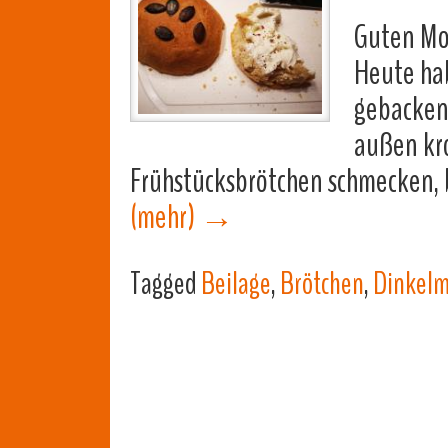
Guten Mo
Heute hab
gebacken,
außen kro
Frühstücksbrötchen schmecken, b
(mehr)
→
Tagged
Beilage
,
Brötchen
,
Dinkelm