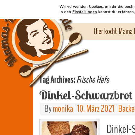
Wir verwenden Cookies, um dir die bestm
In den
Einstellungen
kannst du erfahren,
Hier kocht Mama l
Tag Archives:
Frische Hefe
Dinkel-Schwarzbrot
By
monika
|
10. März 2021
|
Backe
Dinkel-S