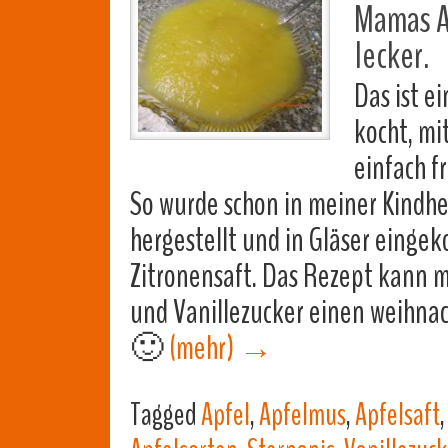
Mamas A
lecker.
Das ist e
kocht, mi
einfach f
So wurde schon in meiner Kindh
hergestellt und in Gläser eingek
Zitronensaft. Das Rezept kann m
und Vanillezucker einen weihna
🙂
(mehr)
→
Tagged
Apfel
,
Apfelmus
,
Apfelsaft