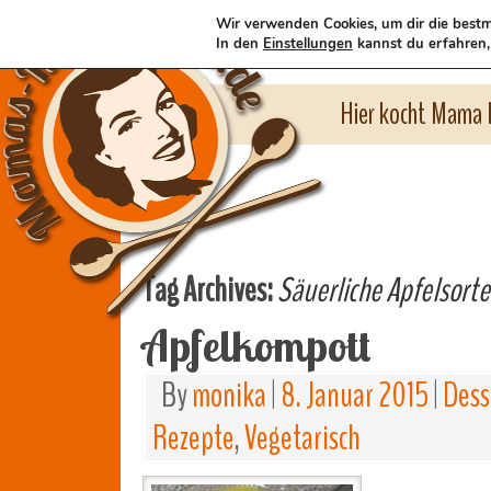
Wir verwenden Cookies, um dir die bestm
In den
Einstellungen
kannst du erfahren,
Hier kocht Mama l
Tag Archives:
Säuerliche Apfelsort
Apfelkompott
By
monika
|
8. Januar 2015
|
Dess
Rezepte
,
Vegetarisch