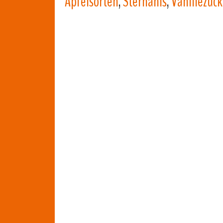
Apfelsorten
,
Sternanis
,
Vanillezuck