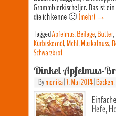
Grommbierkischeljer. Das ist ein 
die ich kenne 🙂
(mehr)
→
Tagged
Apfelmus
,
Beilage
,
Butter
,
Kürbiskernöl
,
Mehl
,
Muskatnuss
,
R
Schwarzbrot
Dinkel Apfelmus-Br
By
monika
|
7. Mai 2014
|
Backen
,
Einfache
Hefe, H