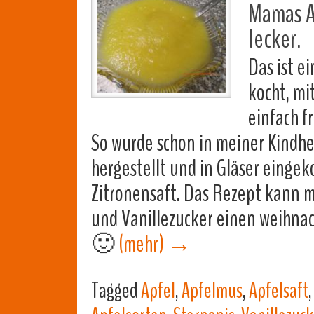
Mamas A
lecker.
Das ist e
kocht, mi
einfach f
So wurde schon in meiner Kindh
hergestellt und in Gläser eingek
Zitronensaft. Das Rezept kann m
und Vanillezucker einen weihna
🙂
(mehr)
→
Tagged
Apfel
,
Apfelmus
,
Apfelsaft