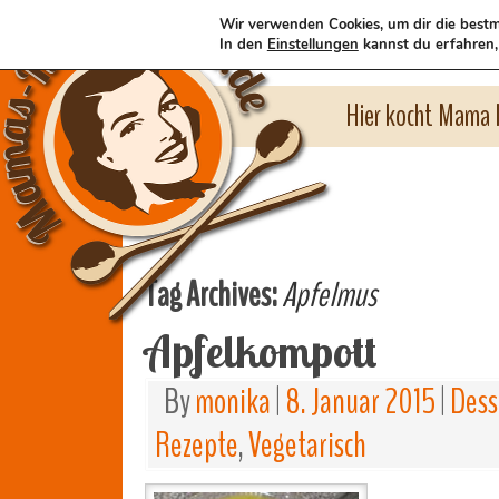
Wir verwenden Cookies, um dir die bestm
In den
Einstellungen
kannst du erfahren,
Hier kocht Mama l
Tag Archives:
Apfelmus
Apfelkompott
By
monika
|
8. Januar 2015
|
Dess
Rezepte
,
Vegetarisch