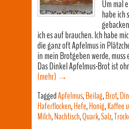
Um mal e
habe ich 
gebacken.
ich es auf brauchen. Ich habe mi
die ganz oft Apfelmus in Plätzche
in mein Brotgeben werde, muss 
Das Dinkel Apfelmus-Brot ist o
(mehr)
→
Tagged
Apfelmus
,
Beilag
,
Brot
,
Din
Haferflocken
,
Hefe
,
Honig
,
Kaffee 
Milch
,
Nachtisch
,
Quark
,
Salz
,
Trock