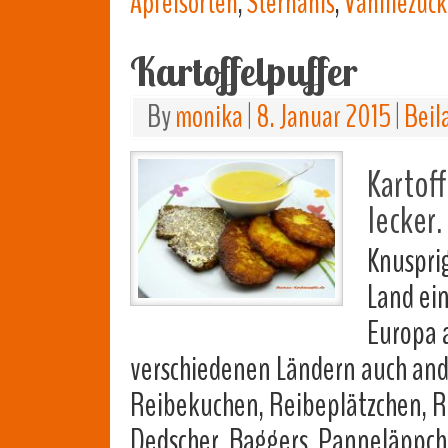
Apfelsorten
,
Sternanis
,
Vanillezuck
Kartoffelpuffer
By
monika
|
8. Januar 2015
|
Beil
Kartof
lecker.
Knuspri
Land ein
Europa a
verschiedenen Ländern auch and
Reibekuchen, Reibeplätzchen, Rei
Dedscher, Baggers, Panneläppcher