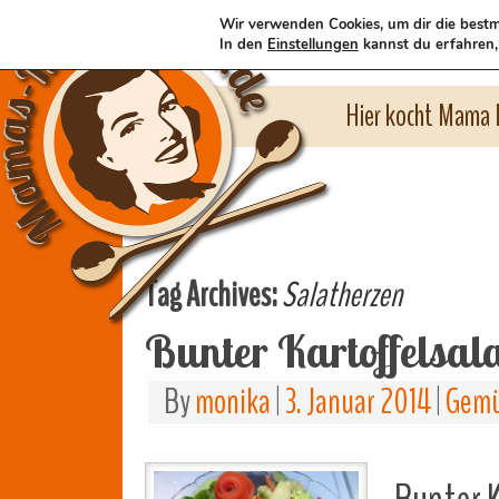
Wir verwenden Cookies, um dir die bestm
In den
Einstellungen
kannst du erfahren,
Hier kocht Mama l
Tag Archives:
Salatherzen
Bunter Kartoffelsal
By
monika
|
3. Januar 2014
|
Gemü