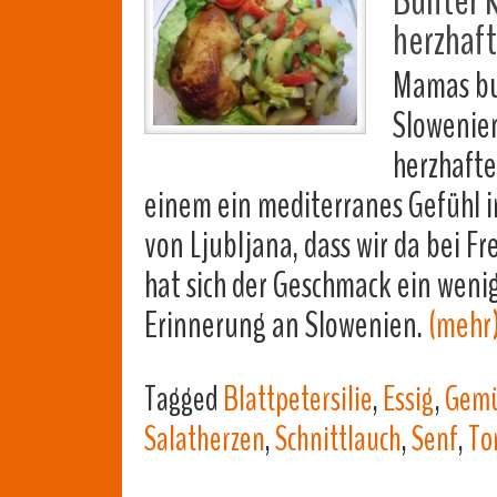
Bunter K
herzhaf
Mamas bun
Slowenie
herzhafte
einem ein mediterranes Gefühl im
von Ljubljana, dass wir da bei 
hat sich der Geschmack ein wenig
Erinnerung an Slowenien.
(mehr
Tagged
Blattpetersilie
,
Essig
,
Gemü
Salatherzen
,
Schnittlauch
,
Senf
,
To