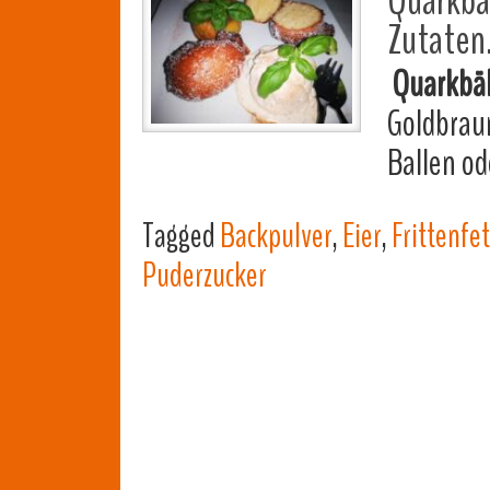
Quarkbäl
Zutaten
Quarkbäl
Goldbraun
Ballen o
Tagged
Backpulver
,
Eier
,
Frittenfet
Puderzucker