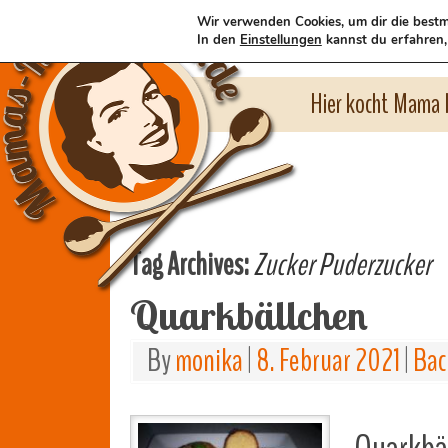
Wir verwenden Cookies, um dir die bestm
In den
Einstellungen
kannst du erfahren,
Hier kocht Mama l
Tag Archives:
Zucker Puderzucker
Quarkbällchen
By
monika
|
8. Februar 2021
|
Bac