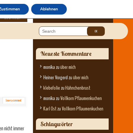
Zustimmen
Ablehnen
über mich
Neueste Kommentare
monika
zu
über mich
Heiner Vorgerd
zu
über mich
klebefolie
zu
Hähnchenbrust
monika
zu
Vollkorn Pflaumenkuchen
Leave a comment
Karl Ost
zu
Vollkorn Pflaumenkuchen
Schlagwörter
en nicht immer