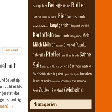
Beilage
Butter
Backpulver
Brühe
Eier
Gemüsebrühe
Butterschmalz
Chilisalz
Ei
Hauptgericht
Hauptmahlzeit
Hefe
geräucherte Knoblauch
Kartoffeln
Mehl
Knoblauch
Margarine
Milch
Möhren
Paprika
Olivenöl
Nachtisch
Leave a comment
Pfeffer
Sahne
Petersilie
Rindfleisch
Porree
Salz
nell mit
Senf
Sellerie
Sommerfeld
Schnittlauch
Sauce
Tomaten
Salz" Salzblüten 'la palma'
Speisestärke
Thymian
 und Sauerteig
Tomatenmark
Vanillezucker
Trockenhefe
Tomatenpüree
 es gibt nichts
Zwiebeln
Zucker
Zwiebel
Öl
Zimt
angesetzt, das
ggen-Sauerteig
Kategorien
(mehr)
→