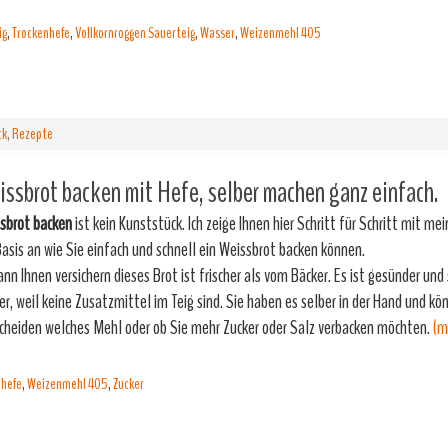
ig
,
Trockenhefe
,
Vollkornroggen Sauerteig
,
Wasser
,
Weizenmehl 405
ck
,
Rezepte
ssbrot backen mit Hefe, selber machen ganz einfach.
sbrot backen
ist kein Kunststück. Ich zeige Ihnen hier Schritt für Schritt mit me
Basis an wie Sie einfach und schnell ein Weissbrot backen können.
kann Ihnen versichern dieses Brot ist frischer als vom Bäcker. Es ist gesünder un
er, weil keine Zusatzmittel im Teig sind. Sie haben es selber in der Hand und kö
cheiden welches Mehl oder ob Sie mehr Zucker oder Salz verbacken möchten.
(m
nhefe
,
Weizenmehl 405
,
Zucker