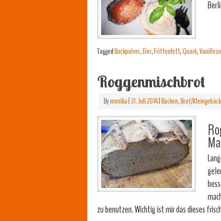
Berl
Tagged
Backpulver
,
Eier
,
Frittenfett
,
Quark
,
Vanillez
Roggenmischbrot
By
monika
|
31. Juli 2014
|
Backen
,
Brot/Kleingebäck
Rog
Ma
Lang
gele
bess
mach
zu benutzen. Wichtig ist mir das dieses fr