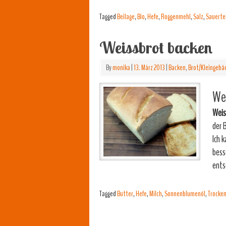
Tagged
Beilage
,
Bio
,
Hefe
,
Roggenmehl
,
Salz
,
Sauerte
Weissbrot backen
By
monika
|
13. März 2013
|
Backen
,
Brot/Kleingebä
Wei
Weis
der 
Ich 
bess
ents
Tagged
Butter
,
Hefe
,
Milch
,
Sonnenblumenöl
,
Trocke