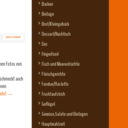
Backen
Beilage
Brot/Kleingebäck
Dessert/Nachtisch
Leave a comment
Eier
Fingerfood
inen Fotos von
Fisch und Meeresfrüchte
Fleischgerichte
d schmeckt auch
Fondue/Raclette
nnen
ehr)
→
Fruchtaufstrich
Geflügel
Gemüse,Salate und Beilagen
Hauptmahlzeit