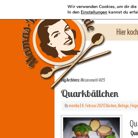
Wir verwenden Cookies, um dir die 
In den
Einstellungen
kannst du erfa
Hier koc
Tag Archives:
Weizenmehl 405
Quarkbällchen
By
monika
|
8. Februar 2021
|
Backen
,
Beilage
,
Finge
Qua
Qua