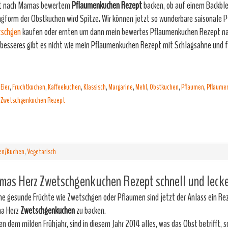
t nach Mamas bewertem
Pflaumenkuchen Rezept
backen, ob auf einem Backble
ngform der Obstkuchen wird Spitze
.
Wir können jetzt so wunderbare saisonale 
tschgen
kaufen oder ernten um dann mein bewertes Pflaumenkuchen Rezept n
besseres gibt es nicht wie mein Pflaumenkuchen Rezept mit Schlagsahne und f
,
Eier
,
Fruchtkuchen
,
Kaffeekuchen
,
Klassisch
,
Margarine
,
Mehl
,
Obstkuchen
,
Pflaumen
,
Pflaume
,
Zwetschgenkuchen Rezept
en/Kuchen
,
Vegetarisch
mas Herz Zwetschgenkuchen Rezept schnell und lecke
he gesunde Früchte wie Zwetschgen oder Pflaumen sind jetzt der Anlass ein Re
a Herz
Zwetschgenkuchen
zu backen.
n dem milden Frühjahr, sind in diesem Jahr 2014 alles, was das Obst betrifft,