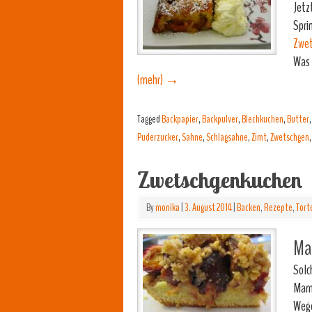
Jetz
Spri
Zwe
Was 
(mehr)
→
Tagged
Backpapier
,
Backpulver
,
Blechkuchen
,
Butter
Puderzucker
,
Sahne
,
Schlagsahne
,
Zimt
,
Zwetschgen
Zwetschgenkuchen
By
monika
|
3. August 2014
|
Backen
,
Rezepte
,
Tort
Ma
Solc
Mam
Wege