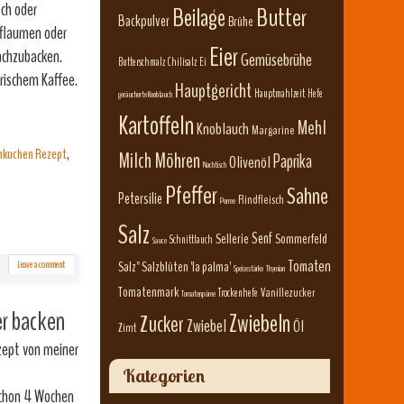
ch oder
Beilage
Butter
Backpulver
Brühe
Pflaumen oder
Eier
achzubacken.
Gemüsebrühe
Butterschmalz
Chilisalz
Ei
rischem Kaffee.
Hauptgericht
Hauptmahlzeit
Hefe
geräucherte Knoblauch
Kartoffeln
Mehl
Knoblauch
Margarine
nkuchen Rezept
,
Milch
Möhren
Paprika
Olivenöl
Nachtisch
Pfeffer
Sahne
Petersilie
Rindfleisch
Porree
Salz
Senf
Sellerie
Sommerfeld
Schnittlauch
Sauce
Tomaten
Leave a comment
Salz" Salzblüten 'la palma'
Speisestärke
Thymian
Tomatenmark
Vanillezucker
Trockenhefe
Tomatenpüree
r backen
Zwiebeln
Zucker
Zwiebel
Öl
Zimt
zept von meiner
Kategorien
 schon 4 Wochen