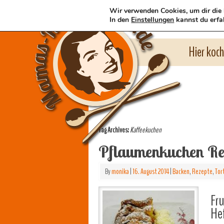
Wir verwenden Cookies, um dir die 
In den
Einstellungen
kannst du erfa
Hier koc
Tag Archives:
Kaffeekuchen
Pflaumenkuchen Re
By
monika
|
16. August 2014
|
Backen
,
Rezepte
,
Tor
Fru
He