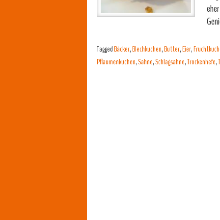
eher
Gen
Tagged
Bäcker
,
Blechkuchen
,
Butter
,
Eier
,
Fruchtkuc
Pflaumenkuchen
,
Sahne
,
Schlagsahne
,
Trockenhefe
,