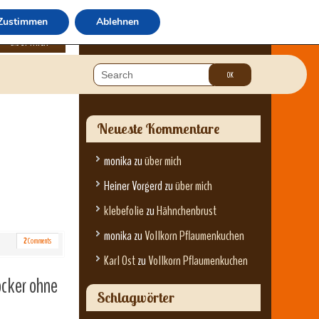
Zustimmen
Ablehnen
über mich
Neueste Kommentare
monika
zu
über mich
Heiner Vorgerd
zu
über mich
klebefolie
zu
Hähnchenbrust
monika
zu
Vollkorn Pflaumenkuchen
2
Comments
Karl Ost
zu
Vollkorn Pflaumenkuchen
ocker ohne
Schlagwörter