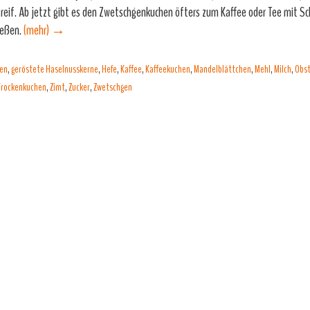
 reif. Ab jetzt gibt es den Zwetschgenkuchen öfters zum Kaffee oder Tee mit 
ießen.
(mehr)
→
hen
,
geröstete Haselnusskerne
,
Hefe
,
Kaffee
,
Kaffeekuchen
,
Mandelblättchen
,
Mehl
,
Milch
,
Obs
Trockenkuchen
,
Zimt
,
Zucker
,
Zwetschgen