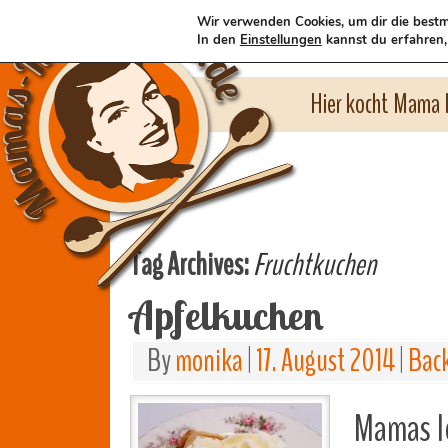
Wir verwenden Cookies, um dir die bestm
In den
Einstellungen
kannst du erfahren,
Hier kocht Mama l
Tag Archives:
Fruchtkuchen
Apfelkuchen
By
monika
|
17. August 2014
|
Bac
Mamas l