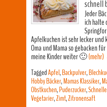
schnell 
Jeder Bäc
ich halte
Springfor
Apfelkuchen ist sehr lecker und 
Oma und Mama so gebacken für u
meine Kinder weiter 🙂
(mehr)
Tagged
Apfel
,
Backpulver
,
Blechku
Hobby Bäcker
,
Mamas Klassiker
,
Ma
Obstkuchen
,
Puderzucker
,
Schnelle
Vegetarier
,
Zimt
,
Zitronensaft