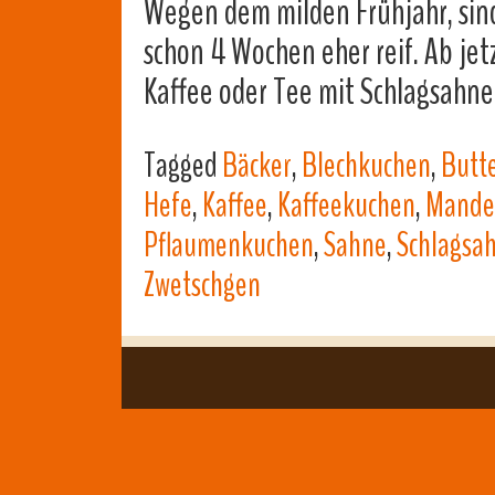
Wegen dem milden Frühjahr, sind 
schon 4 Wochen eher reif. Ab je
Kaffee oder Tee mit Schlagsahn
Tagged
Bäcker
,
Blechkuchen
,
Butt
Hefe
,
Kaffee
,
Kaffeekuchen
,
Mandel
Pflaumenkuchen
,
Sahne
,
Schlagsa
Zwetschgen