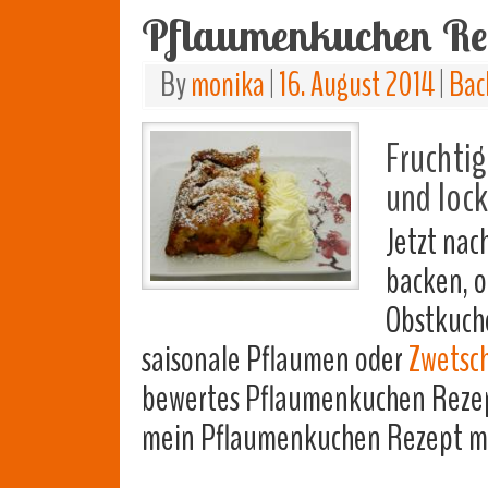
Pflaumenkuchen Re
By
monika
|
16. August 2014
|
Bac
Fruchtig
und lock
Jetzt na
backen, o
Obstkuche
saisonale Pflaumen oder
Zwetsc
bewertes Pflaumenkuchen Rezept
mein Pflaumenkuchen Rezept mit