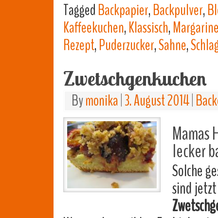
Tagged
Backpapier
,
Backpulver
,
Bl
Kaffeekuchen
,
Klassisch
,
Margarin
Rezept
,
Puderzucker
,
Sahne
,
Schla
Zwetschgenkuchen
By
monika
|
3. August 2014
|
Back
Mamas H
lecker 
Solche g
sind jetz
Zwetschg