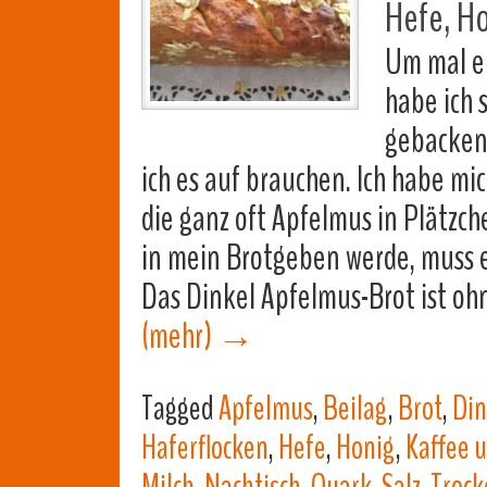
Hefe, H
Um mal e
habe ich 
gebacken.
ich es auf brauchen. Ich habe mi
die ganz oft Apfelmus in Plätzche
in mein Brotgeben werde, muss 
Das Dinkel Apfelmus-Brot ist o
(mehr)
→
Tagged
Apfelmus
,
Beilag
,
Brot
,
Din
Haferflocken
,
Hefe
,
Honig
,
Kaffee 