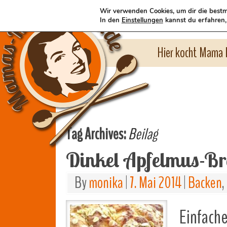
Wir verwenden Cookies, um dir die bestm
In den
Einstellungen
kannst du erfahren,
Hier kocht Mama l
Tag Archives:
Beilag
Dinkel Apfelmus-Br
By
monika
|
7. Mai 2014
|
Backen
,
Einfache